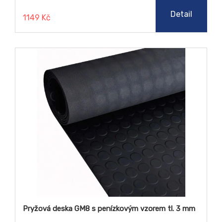
hluku. Bez obav je kombinujte s neagresivními látkami
jako je dřevo, pryž, slko, voda a textil.
Detail
1149 Kč
Pryžová deska GM8 s penízkovým vzorem tl. 3 mm