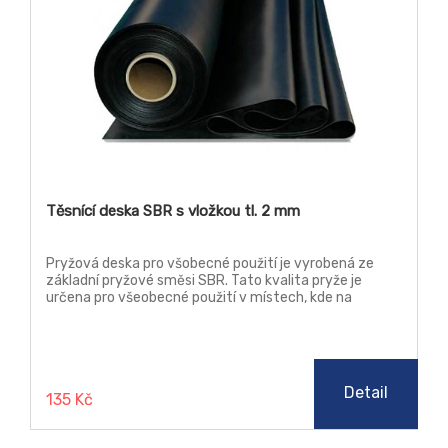
Těsnící deska SBR s vložkou tl. 2 mm
Pryžová deska pro všobecné použití je vyrobená ze
základní pryžové směsi SBR. Tato kvalita pryže je
určena pro všeobecné použití v místech, kde na
materiál nejsou kladeny žádné zvýšené nároky, jako je
teplota, chemická odolnost a stárnutí.
Detail
135 Kč