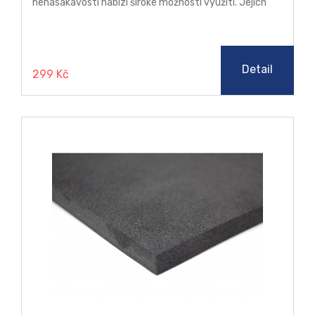
nenasákavosti nabízí široké možnosti využití. Jejich
vlastnosti ocení zejména strojírenský průmysl a
vzduchotechnika. Mikroporézní desky můžete využít
jako tepelný izolant, těsnící prvek, tlumič vybrací a
hluku. Bez obav je kombinujte s neagresivními látkami
jako je dřevo, pryž, slko, voda a textil.
Detail
299 Kč