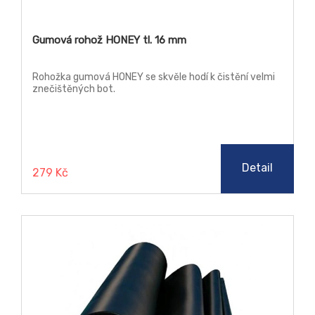
Gumová rohož HONEY tl. 16 mm
Rohožka gumová HONEY se skvěle hodí k čistění velmi
znečištěných bot.
Detail
279 Kč