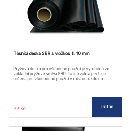
Těsnící deska SBR s vložkou tl. 10 mm
Pryžová deska pro všobecné použití je vyrobená ze
základní pryžové směsi SBR. Tato kvalita pryže je
určena pro všeobecné použití v místech, kde na
materiál nejsou kladeny žádné zvýšené nároky, jako je
teplota, chemická odolnost a stárnutí.
Detail
99 Kč