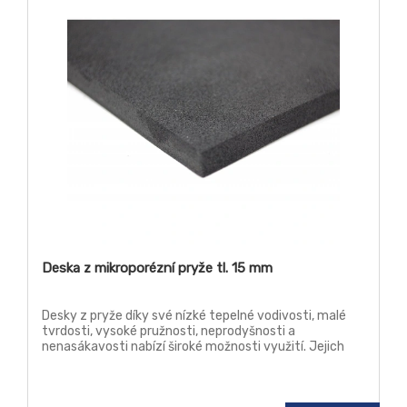
Deska z mikroporézní pryže tl. 15 mm
Desky z pryže díky své nízké tepelné vodivosti, malé
tvrdosti, vysoké pružnosti, neprodyšnosti a
nenasákavosti nabízí široké možnosti využití. Jejich
vlastnosti ocení zejména strojírenský průmysl a
vzduchotechnika. Mikroporézní desky můžete využít
jako tepelný izolant, těsnící prvek, tlumič vybrací a