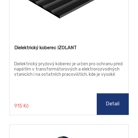
Dielektrický koberec IZOLANT
Dielektrický pryžový koberec je určen pro ochranu před
napětím v transformátorových a elektrorozvodných
stanicích i na ostatních pracovištích, kde je vysoké
napětí. Tvarovým povrchem přispívají k bezpečné
chůzi, eliminují možnost uklouznutí. Koberce
neodolávají ozónu, povětrnostním vlivům a benzínu.
Mírně odolávají olejům, kyselinám a oděru. Jsou odolné
silným zásadám.
Detail
915 Kč