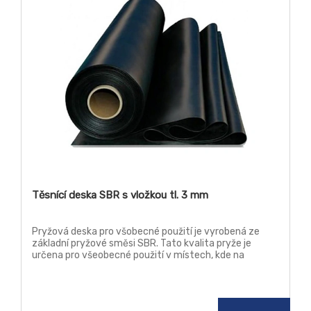
Těsnící deska SBR s vložkou tl. 3 mm
Pryžová deska pro všobecné použití je vyrobená ze
základní pryžové směsi SBR. Tato kvalita pryže je
určena pro všeobecné použití v místech, kde na
materiál nejsou kladeny žádné zvýšené nároky, jako je
teplota, chemická odolnost a stárnutí.