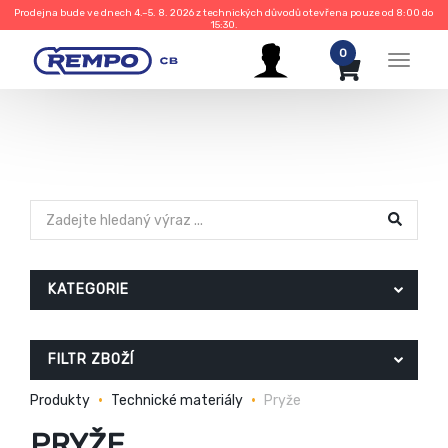
Prodejna bude ve dnech 4.–5. 8. 2026 z technických důvodů otevřena pouze od 8:00 do
15:30.
0
Menu
KATEGORIE
FILTR ZBOŽÍ
Produkty
Technické materiály
Pryže
PRYŽE