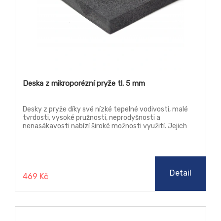
Deska z mikroporézní pryže tl. 5 mm
Desky z pryže díky své nízké tepelné vodivosti, malé
tvrdosti, vysoké pružnosti, neprodyšnosti a
nenasákavosti nabízí široké možnosti využití. Jejich
vlastnosti ocení zejména strojírenský průmysl a
vzduchotechnika. Mikroporézní desky můžete využít
jako tepelný izolant, těsnící prvek, tlumič vybrací a
hluku. Bez obav je kombinujte s neagresivními látkami
jako je dřevo, pryž, slko, voda a textil.
Detail
469 Kč