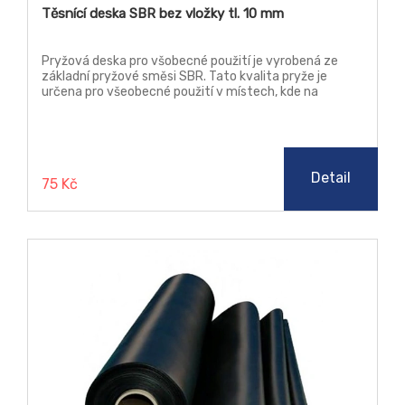
Těsnící deska SBR bez vložky tl. 10 mm
Pryžová deska pro všobecné použití je vyrobená ze
základní pryžové směsi SBR. Tato kvalita pryže je
určena pro všeobecné použití v místech, kde na
materiál nejsou kladeny žádné zvýšené nároky, jako je
teplota, chemická odolnost a stárnutí.
Detail
75 Kč