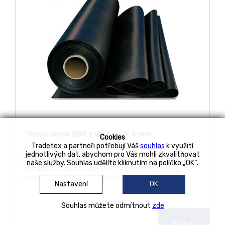
Těsnící deska SBR s vložkou tl. 4 mm
Cookies
Tradetex a partneři potřebují Váš
souhlas
k využití
jednotlivých dat, abychom pro Vás mohli zkvalitňovat
Pryžová deska pro všobecné použití je vyrobená ze
naše služby. Souhlas udělíte kliknutím na políčko „OK“.
základní pryžové směsi SBR. Tato kvalita pryže je
určena pro všeobecné použití v místech, kde na
Nastavení
OK
materiál nejsou kladeny žádné zvýšené nároky, jako je
teplota, chemická odolnost a stárnutí.
Souhlas můžete odmítnout
zde