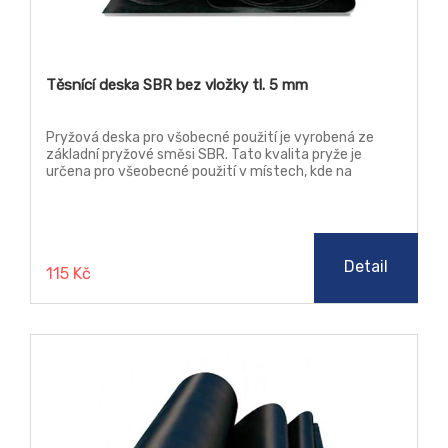
Těsnící deska SBR bez vložky tl. 5 mm
Pryžová deska pro všobecné použití je vyrobená ze
základní pryžové směsi SBR. Tato kvalita pryže je
určena pro všeobecné použití v místech, kde na
materiál nejsou kladeny žádné zvýšené nároky, jako je
teplota, chemická odolnost a stárnutí.
Detail
115 Kč