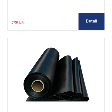
vlastnosti ocení zejména strojírenský průmysl a
vzduchotechnika. Mikroporézní desky můžete využít
jako tepelný izolant, těsnící prvek, tlumič vybrací a
hluku. Bez obav je kombinujte s neagresivními látkami
jako je dřevo, pryž, slko, voda a textil.
Detail
735 Kč