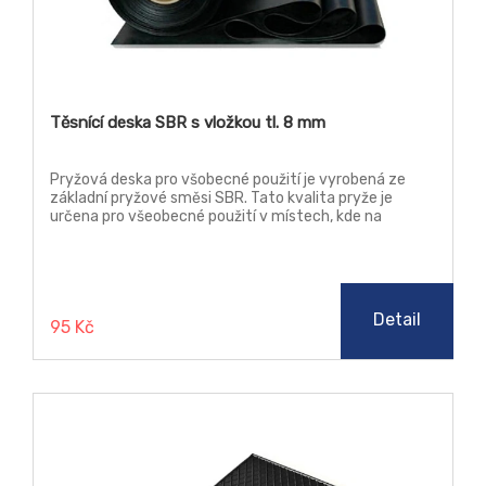
Těsnící deska SBR s vložkou tl. 8 mm
Pryžová deska pro všobecné použití je vyrobená ze
základní pryžové směsi SBR. Tato kvalita pryže je
určena pro všeobecné použití v místech, kde na
materiál nejsou kladeny žádné zvýšené nároky, jako je
teplota, chemická odolnost a stárnutí.
Detail
95 Kč