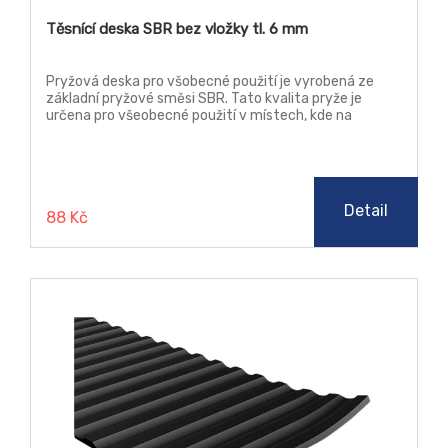
Těsnící deska SBR bez vložky tl. 6 mm
Pryžová deska pro všobecné použití je vyrobená ze
základní pryžové směsi SBR. Tato kvalita pryže je
určena pro všeobecné použití v místech, kde na
materiál nejsou kladeny žádné zvýšené nároky, jako je
teplota, chemická odolnost a stárnutí.
Detail
88 Kč