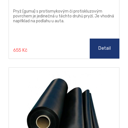
Pryž (guma) s protismykovým či protiskluzovým
povrchem je jedinečná u těchto druhů pryží. Je vhodná
například na podlahu u auta.
Detail
655 Kč