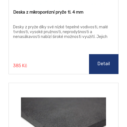
Deska z mikroporézní pryže tl. 4 mm
Desky z pryže díky své nízké tepelné vodivosti, malé
tvrdosti, vysoké pružnosti, neprodyšnosti a
nenasákavosti nabízí široké možnosti využití. Jejich
vlastnosti ocení zejména strojírenský průmysl a
vzduchotechnika. Mikroporézní desky můžete využít
jako tepelný izolant, těsnící prvek, tlumič vybrací a
hluku. Bez obav je kombinujte s neagresivními látkami
jako je dřevo, pryž, slko, voda a textil.
Detail
385 Kč