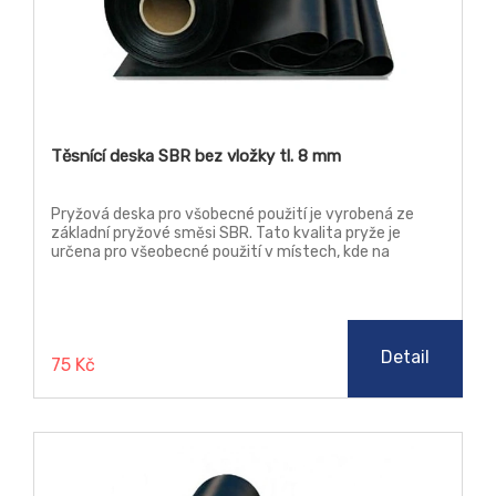
Těsnící deska SBR bez vložky tl. 8 mm
Pryžová deska pro všobecné použití je vyrobená ze
základní pryžové směsi SBR. Tato kvalita pryže je
určena pro všeobecné použití v místech, kde na
materiál nejsou kladeny žádné zvýšené nároky, jako je
teplota, chemická odolnost a stárnutí.
Detail
75 Kč