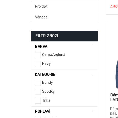
Pro děti
439
Vánoce
FILTR ZBOŽÍ
BARVA:
Černá/zelená
Navy
KATEGORIE
Bundy
Spodky
Dám
LAD
Trika
Dáms
POHLAVÍ
pas,
na z