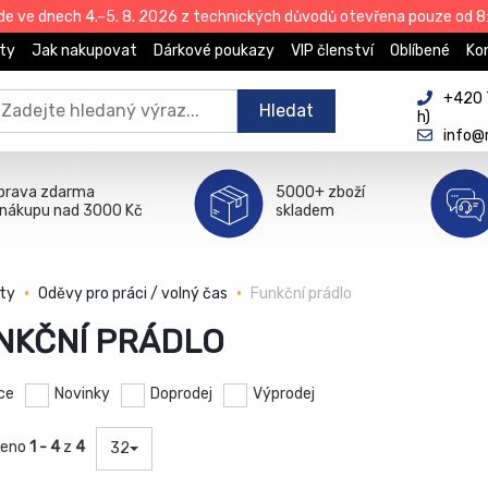
de ve dnech 4.–5. 8. 2026 z technických důvodů otevřena pouze od 8:
ty
Jak nakupovat
Dárkové poukazy
VIP členství
Oblíbené
Ko
+420 
Hledat
h)
info@
prava zdarma
5000+ zboží
i nákupu nad 3000 Kč
skladem
ty
Oděvy pro práci / volný čas
Funkční prádlo
NKČNÍ PRÁDLO
ce
Novinky
Doprodej
Výprodej
zeno
1 - 4
z
4
32