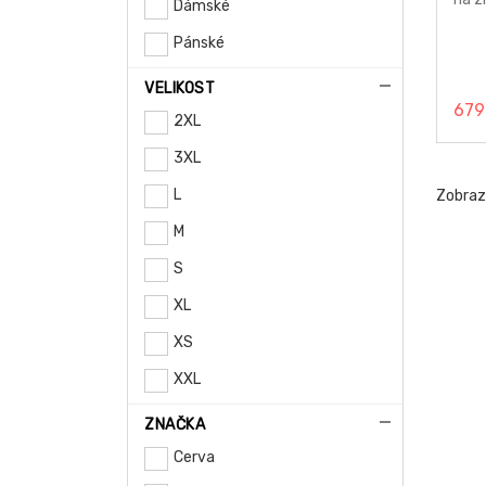
Dámské
Pánské
VELIKOST
679
2XL
3XL
L
Zobra
M
S
XL
XS
XXL
ZNAČKA
Cerva