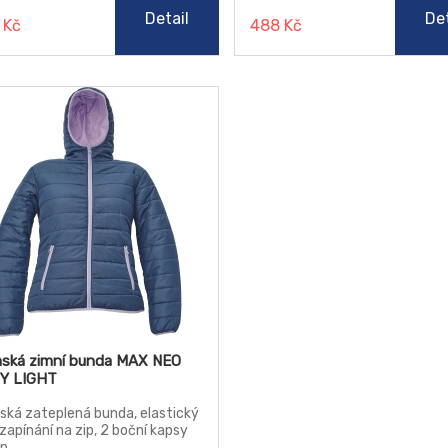
Detail
Det
 Kč
488 Kč
ská zimní bunda MAX NEO
Y LIGHT
ká zateplená bunda, elastický
 zapínání na zip, 2 boční kapsy
ip