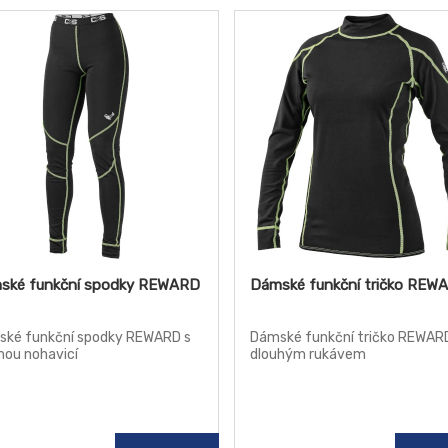
ské funkční spodky REWARD
Dámské funkční tričko REW
ké funkční spodky REWARD s
Dámské funkční tričko REWAR
hou nohavicí
dlouhým rukávem