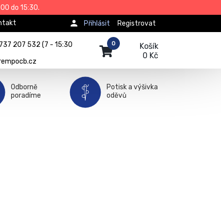
00 do 15:30.
ntakt
Přihlásit
Registrovat
0
737 207 532 (7 - 15:30
Košík
0 Kč
rempocb.cz
Odborně
Potisk a výšivka
poradíme
oděvů