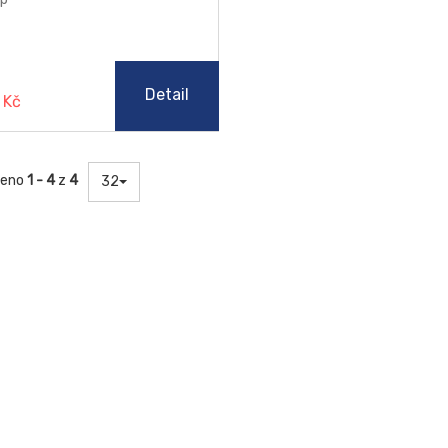
Detail
 Kč
zeno
1 - 4
z
4
32