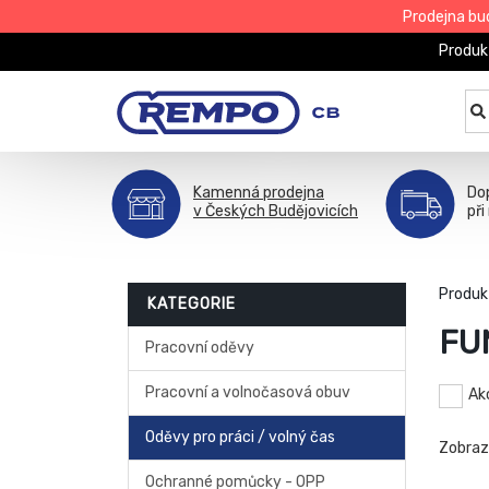
Prodejna bu
Produk
Kamenná prodejna
Do
v Českých Budějovicích
př
Produk
KATEGORIE
FU
Pracovní oděvy
Pracovní a volnočasová obuv
Ak
Oděvy pro práci / volný čas
Zobra
Ochranné pomůcky - OPP