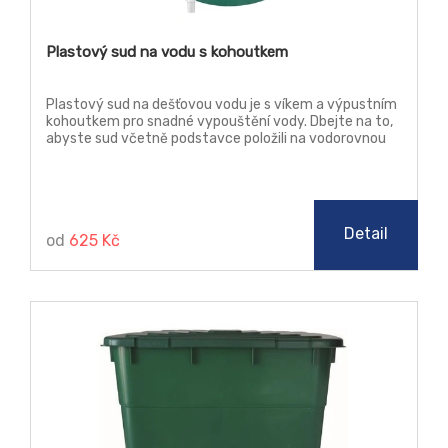
Plastový sud na vodu s kohoutkem
Plastový sud na dešťovou vodu je s víkem a výpustním
kohoutkem pro snadné vypouštění vody. Dbejte na to,
abyste sud včetně podstavce položili na vodorovnou
plochu, čímž eliminujete možnost prasknutí sudu či
podstavce v důsledku nerovnoměrného zatížení. V
zimě nádobu důkladně vyčistěte, vysušte a skladujte ji
v interiéru - garáž, sklep apod. Nikdy v ní nenechávejte
přebytečnou vodu. Pokud byste sud nechali na
Detail
od
625 Kč
zahradě, mráz a chlad by ho mohl nejen poškodit, ale i
zničit.