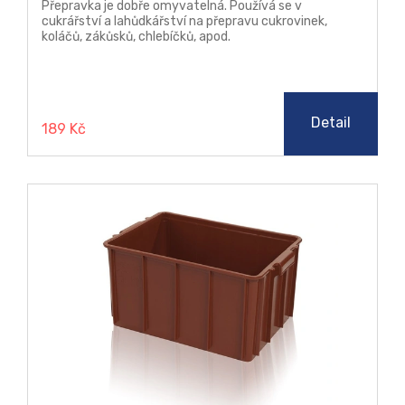
Přepravka je dobře omyvatelná. Používá se v
cukrářství a lahůdkářství na přepravu cukrovinek,
koláčů, zákůsků, chlebíčků, apod.
Detail
189 Kč