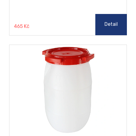
vzduchu k uloženým věcem.
Detail
465 Kč