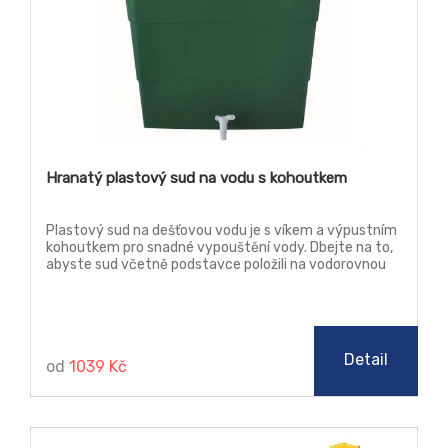
Hranatý plastový sud na vodu s kohoutkem
Plastový sud na dešťovou vodu je s víkem a výpustním
kohoutkem pro snadné vypouštění vody. Dbejte na to,
abyste sud včetně podstavce položili na vodorovnou
plochu, čímž eliminujete možnost prasknutí sudu či
podstavce v důsledku nerovnoměrného zatížení. V
zimě nádobu důkladně vyčistěte, vysušte a skladujte ji
v interiéru - garáž, sklep apod. Nikdy v ní nenechávejte
přebytečnou vodu. Pokud byste sud nechali na
Detail
od
1039 Kč
zahradě, mráz a chlad by ho mohl nejen poškodit, ale i
zničit.