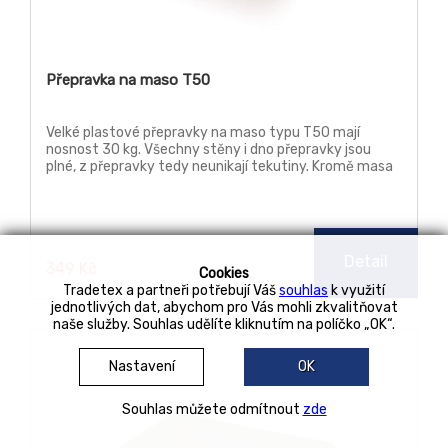
Přepravka na maso T50
Velké plastové přepravky na maso typu T50 mají
nosnost 30 kg. Všechny stěny i dno přepravky jsou
plné, z přepravky tedy neunikají tekutiny. Kromě masa
se bedna T50 používá třeba při sběru hroznového vína,
dále k výrobě žížalího kompostu, jako nádoby na med.
Detail
349 Kč
Cookies
Tradetex a partneři potřebují Váš
souhlas
k využití
jednotlivých dat, abychom pro Vás mohli zkvalitňovat
naše služby. Souhlas udělíte kliknutím na políčko „OK“.
Nastavení
OK
Souhlas můžete odmítnout
zde