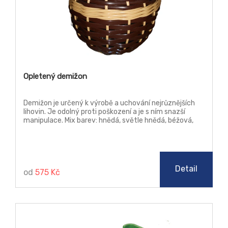
Opletený demižon
Demižon je určený k výrobě a uchování nejrůznějších
lihovin. Je odolný proti poškození a je s ním snazší
manipulace. Mix barev: hnědá, světle hnědá, béžová,
kávová, zelená.
Detail
od
575 Kč