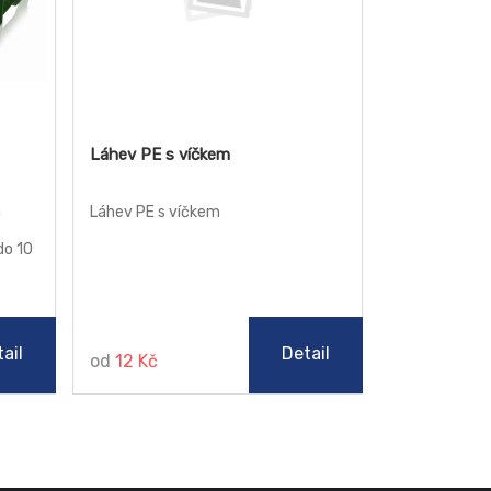
Láhev PE s víčkem
a
Láhev PE s víčkem
do 10
ail
Detail
od
12 Kč