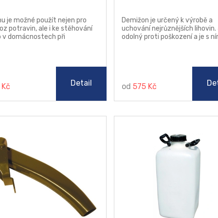
u je možné použít nejen pro
Demižon je určený k výrobě a
oz potravin, ale i ke stěhování
uchování nejrůznějších lihovin.
 v domácnostech při
odolný proti poškození a je s n
adnění knih, oděvů, hraček apod.
snazší manipulace. Mix barev:
ry v přepravce zajišťují přístup
hnědá, světle hnědá, béžová,
chu k uloženým věcem.
kávová, zelená.
Detail
Det
 Kč
od
575 Kč