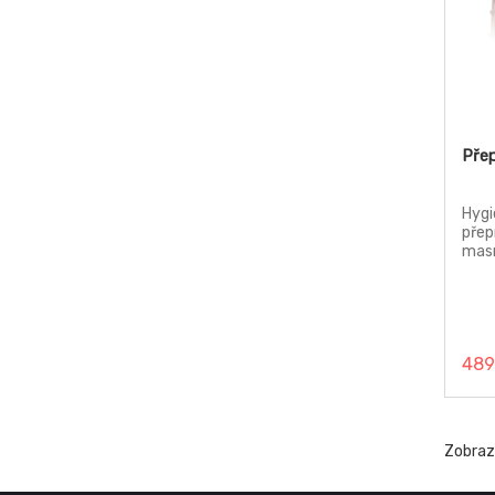
Pře
Hygi
přep
masn
Je v
vyzt
489
Zobra