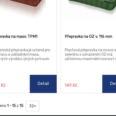
pravka na maso TPM1
Přepravka na OZ v. 116 mm
enická přepravka je určená pro
Plastová přepravka na ovoce 
ravu a uskladnění masa,
zeleninu s označením OZ má
ých výrobků i jiných potravin.
užitečnou maximální nosnost 
elmi pevná. Dno přepravky je
kg .
užené.
Detail
Det
 Kč
149 Kč
zeno
1 - 15
z
15
32