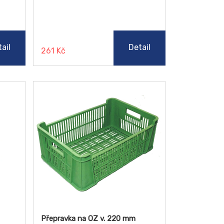
ail
Detail
261 Kč
Přepravka na OZ v. 220 mm