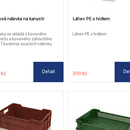
vá nálevka na kanystr
Láhev PE s hrdlem
vka se skládá z kovového
Láhev PE s hrdlem
netu a kovového zahnutého
. Těsnění je součástí nálevky.
Detail
Det
 Kč
390 Kč