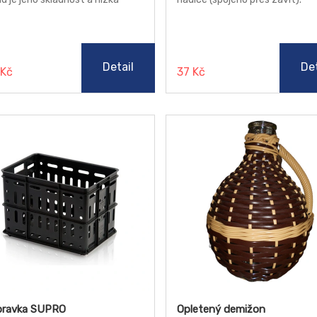
nost. Je vyrobený ze zesílené
htoviny 110 g/m2.
Detail
Det
 Kč
37 Kč
pravka SUPRO
Opletený demižon