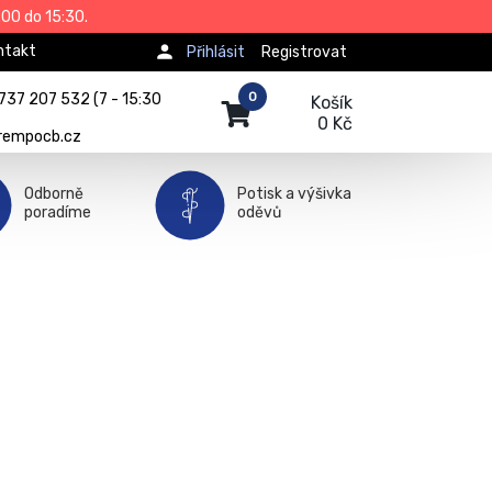
00 do 15:30.
ntakt
Přihlásit
Registrovat
0
737 207 532 (7 - 15:30
Košík
0 Kč
rempocb.cz
Odborně
Potisk a výšivka
poradíme
oděvů