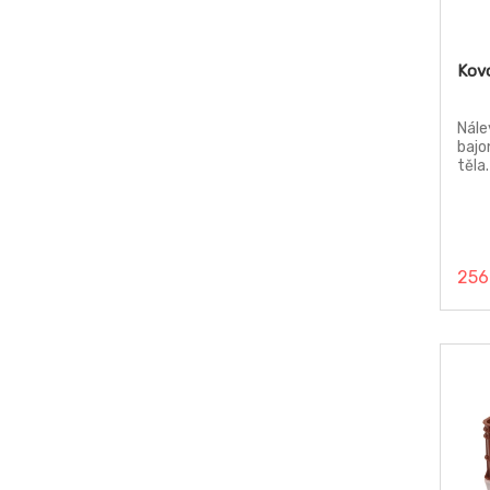
Kovo
Nále
bajo
těla
256