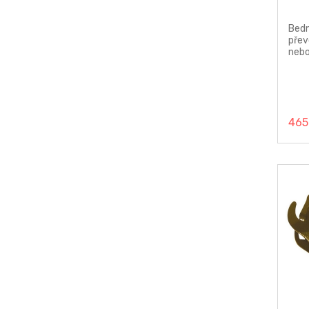
Bedn
přev
nebo
uskl
Otvo
vzdu
465