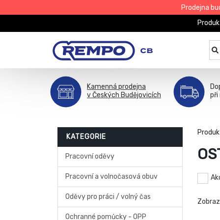
Prodejna bu
Produk
Kamenná prodejna
Do
v Českých Budějovicích
př
Produk
KATEGORIE
OS
Pracovní oděvy
Pracovní a volnočasová obuv
Ak
Oděvy pro práci / volný čas
Zobra
Ochranné pomůcky - OPP