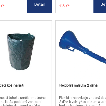
Detail
Det
 Kč
115 Kč
dací koš na listí
Flexibilní nálevka 2 dílná
ností tohoto umělohmotného
Flexibilní nálevka je vhodná do
 na listí a podobný zahradní
2 díly: trychtýř se sítkem a u
d je jeho skladnost a nízká
hadice (spojeno přes závit).