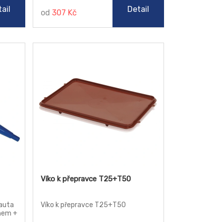
ail
Detail
od
307 Kč
Víko k přepravce T25+T50
 auta
Víko k přepravce T25+T50
chem +