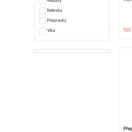
Nádoby
hmot
plac
Nálevky
Přepravky
105
Víka
Pře