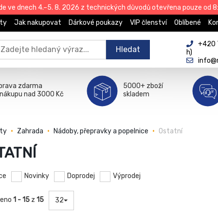
de ve dnech 4.–5. 8. 2026 z technických důvodů otevřena pouze od 8:
ty
Jak nakupovat
Dárkové poukazy
VIP členství
Oblíbené
Ko
+420 
Hledat
h)
info@
prava zdarma
5000+ zboží
i nákupu nad 3000 Kč
skladem
ty
Zahrada
Nádoby, přepravky a popelnice
Ostatní
TATNÍ
ce
Novinky
Doprodej
Výprodej
zeno
1 - 15
z
15
32