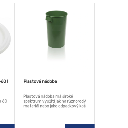
60 l
Plastová nádoba
Plastová nádoba má široké
a 60
spektrum využití jak na různorodý
materiál nebo jako odpadkový koš
na komunální či gastro odpad.
Hladký povrch nádoby umožňuje
snadné čištění a dvě držadla
usnadňují manipulaci.