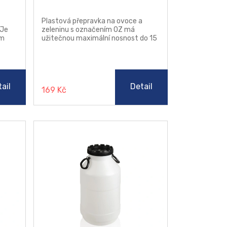
Plastová přepravka na ovoce a
 Je
zeleninu s označením OZ má
ím
užitečnou maximální nosnost do 15
kg.
ail
Detail
169 Kč