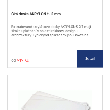
Čirá deska AKRYLON tl. 2 mm
Extrudované akrylátové desky AKRYLON® XT mají
široké uplatnění v oblasti reklamy, designu,
architektury. Typickými aplikacemi jsou světelná
reklama, reklamní poutače a stojany, náhrada prosklení,
jakož i další prvky v architektuře. Tyto desky lze
zpracovávat klasickými způsoby třískového obrábění,
řezat laserem, leštit plamenem i diamantem (řezy),
ohýbat a tvářet za tepla.
Detail
od
919 Kč