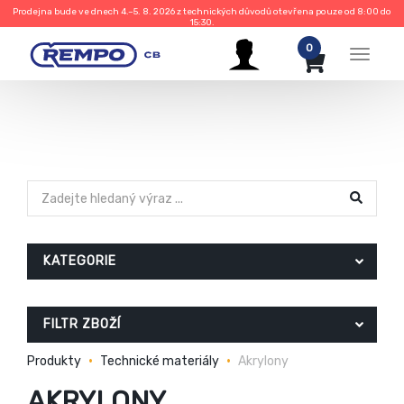
Prodejna bude ve dnech 4.–5. 8. 2026 z technických důvodů otevřena pouze od 8:00 do
15:30.
0
Menu
KATEGORIE
FILTR ZBOŽÍ
Produkty
Technické materiály
Akrylony
AKRYLONY