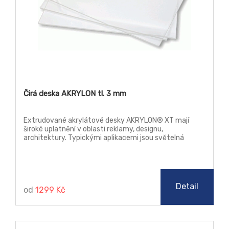
Čirá deska AKRYLON tl. 3 mm
Extrudované akrylátové desky AKRYLON® XT mají
široké uplatnění v oblasti reklamy, designu,
architektury. Typickými aplikacemi jsou světelná
reklama, reklamní poutače a stojany, náhrada prosklení,
jakož i další prvky v architektuře. Tyto desky lze
zpracovávat klasickými způsoby třískového obrábění,
řezat laserem, leštit plamenem i diamantem (řezy),
ohýbat a tvářet za tepla.
Detail
od
1299 Kč