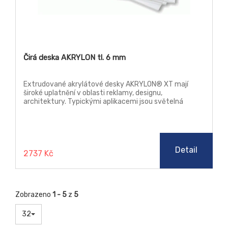
Čirá deska AKRYLON tl. 6 mm
Extrudované akrylátové desky AKRYLON® XT mají
široké uplatnění v oblasti reklamy, designu,
architektury. Typickými aplikacemi jsou světelná
reklama, reklamní poutače a stojany, náhrada prosklení,
jakož i další prvky v architektuře. Tyto desky lze
zpracovávat klasickými způsoby třískového obrábění,
řezat laserem, leštit plamenem i diamantem (řezy),
ohýbat a tvářet za tepla.
Detail
2737 Kč
Zobrazeno
1 - 5
z
5
32