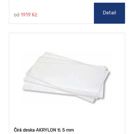
řezat laserem, leštit plamenem i diamantem (řezy),
ohýbat a tvářet za tepla.
Detail
od
1919 Kč
Čirá deska AKRYLON tl. 5 mm