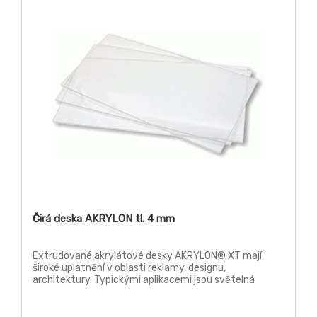
Čirá deska AKRYLON tl. 4 mm
Extrudované akrylátové desky AKRYLON® XT mají
široké uplatnění v oblasti reklamy, designu,
architektury. Typickými aplikacemi jsou světelná
reklama, reklamní poutače a stojany, náhrada prosklení,
jakož i další prvky v architektuře. Tyto desky lze
zpracovávat klasickými způsoby třískového obrábění,