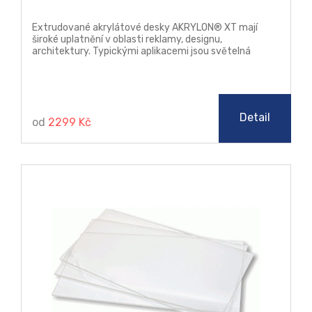
Extrudované akrylátové desky AKRYLON® XT mají
široké uplatnění v oblasti reklamy, designu,
architektury. Typickými aplikacemi jsou světelná
reklama, reklamní poutače a stojany, náhrada prosklení,
jakož i další prvky v architektuře. Tyto desky lze
zpracovávat klasickými způsoby třískového obrábění,
řezat laserem, leštit plamenem i diamantem (řezy),
ohýbat a tvářet za tepla.
Detail
od
2299 Kč