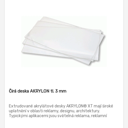
Čirá deska AKRYLON tl. 3 mm
Extrudované akrylátové desky AKRYLON® XT mají široké
uplatnění v oblasti reklamy, designu, architektury.
Typickými aplikacemi jsou světelná reklama, reklamní
poutače a stojany, náhrada prosklení, jakož i další prvky v
architektuře. Tyto desky lze zpracovávat klasickými