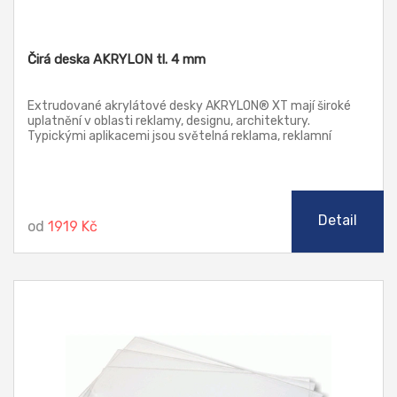
Čirá deska AKRYLON tl. 4 mm
Extrudované akrylátové desky AKRYLON® XT mají široké
uplatnění v oblasti reklamy, designu, architektury.
Typickými aplikacemi jsou světelná reklama, reklamní
poutače a stojany, náhrada prosklení, jakož i další prvky v
architektuře. Tyto desky lze zpracovávat klasickými
způsoby třískového obrábění, řezat laserem, leštit
plamenem i diamantem (řezy), ohýbat a tvářet za tepla.
Detail
od
1919 Kč