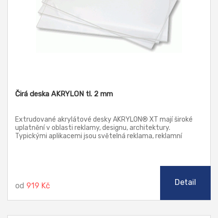
Čirá deska AKRYLON tl. 2 mm
Extrudované akrylátové desky AKRYLON® XT mají široké
uplatnění v oblasti reklamy, designu, architektury.
Typickými aplikacemi jsou světelná reklama, reklamní
poutače a stojany, náhrada prosklení, jakož i další prvky v
architektuře. Tyto desky lze zpracovávat klasickými
způsoby třískového obrábění, řezat laserem, leštit
plamenem i diamantem (řezy), ohýbat a tvářet za tepla.
Detail
od
919 Kč