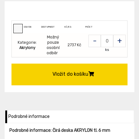
036138
DOSTUPNOST
KČ/KS:
POČET
Možný
-
+
Kategorie:
pouze
2737 Kč
Akrylony
osobní
ks
odběr
Vložit do košíku
Podrobné informace
Podrobné informace: Čirá deska AKRYLON tl. 6 mm