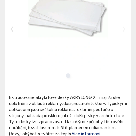
Extrudované akrylátové desky AKRYLON® XT mají široké
uplatnění v oblasti reklamy, designu, architektury. Typickými
aplikacemi jsou světelná reklama, reklamní poutače a
stojany, náhrada prosklení, jakož i další prvky v architektuře.
Tyto desky lze zpracovávat klasickými způsoby třískového
obrábění, řezat laserem, leštit plamenem i diamantem
(řezy), ohýbat a tvářet za tepla.
Více informací