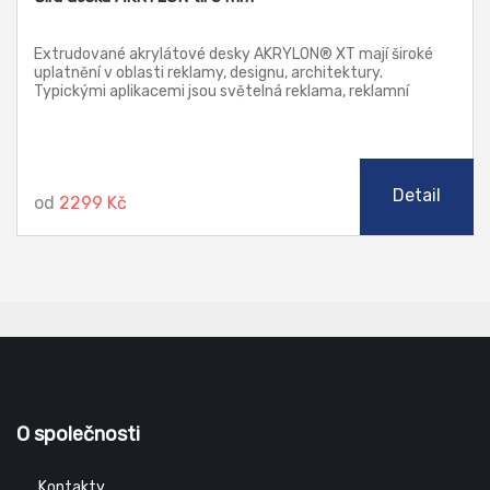
Extrudované akrylátové desky AKRYLON® XT mají široké
uplatnění v oblasti reklamy, designu, architektury.
Typickými aplikacemi jsou světelná reklama, reklamní
poutače a stojany, náhrada prosklení, jakož i další prvky v
architektuře. Tyto desky lze zpracovávat klasickými
způsoby třískového obrábění, řezat laserem, leštit
plamenem i diamantem (řezy), ohýbat a tvářet za tepla.
Detail
od
2299 Kč
O společnosti
Kontakty