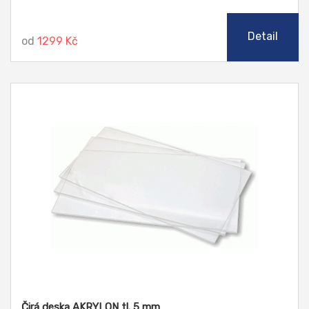
způsoby třískového obrábění, řezat laserem, leštit
plamenem i diamantem (řezy), ohýbat a tvářet za tepla.
Detail
od
1299 Kč
Čirá deska AKRYLON tl. 5 mm