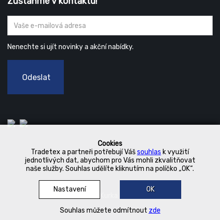
Zůstaňme v kontaktu!
Nenechte si ujít novinky a akční nabídky.
Odeslat
Cookies
Tradetex a partneři potřebují Váš
souhlas
k využití
jednotlivých dat, abychom pro Vás mohli zkvalitňovat
naše služby. Souhlas udělíte kliknutím na políčko „OK“.
Nastavení
OK
© 2019 Kurka Koncern
Souhlas můžete odmítnout
zde