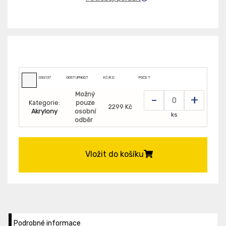
036137
DOSTUPNOST
KČ/KS:
POČET
Možný
-
+
Kategorie:
pouze
2299 Kč
Akrylony
osobní
ks
odběr
Vložit do košíku
Podrobné informace