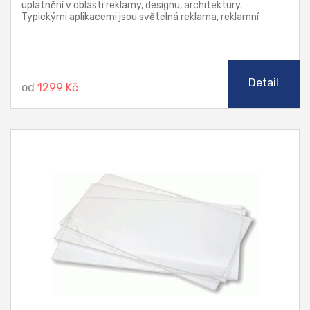
uplatnění v oblasti reklamy, designu, architektury.
Typickými aplikacemi jsou světelná reklama, reklamní
poutače a stojany, náhrada prosklení, jakož i další prvky v
architektuře. Tyto desky lze zpracovávat klasickými
způsoby třískového obrábění, řezat laserem, leštit
plamenem i diamantem (řezy), ohýbat a tvářet za tepla.
Detail
od
1299 Kč