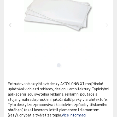
Extrudované akrylátové desky AKRYLON® XT mají široké
uplatnění v oblasti reklamy, designu, architektury. Typickými
aplikacemi jsou světelná reklama, reklamní poutače a
stojany, náhrada prosklení, jakož i další prvky v architektuře.
Tyto desky lze zpracovávat klasickými způsoby třískového
obrábění, řezat laserem, leštit plamenem i diamantem
(řezy), ohýbat a tvářet za tepla.
Více informací