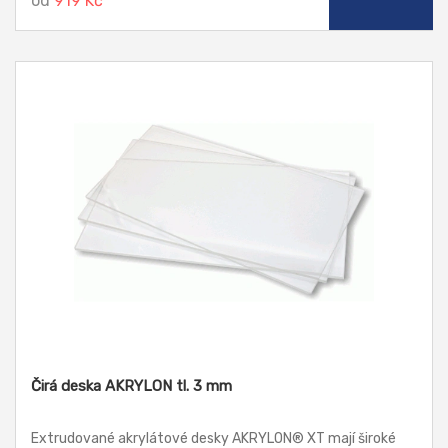
od
919 Kč
Čirá deska AKRYLON tl. 3 mm
Extrudované akrylátové desky AKRYLON® XT mají široké