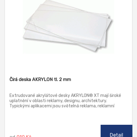
Čirá deska AKRYLON tl. 2 mm
Extrudované akrylátové desky AKRYLON® XT mají široké
uplatnění v oblasti reklamy, designu, architektury.
Typickými aplikacemi jsou světelná reklama, reklamní
poutače a stojany, náhrada prosklení, jakož i další prvky v
architektuře. Tyto desky lze zpracovávat klasickými
způsoby třískového obrábění, řezat laserem, leštit
plamenem i diamantem (řezy), ohýbat a tvářet za tepla.
Detail