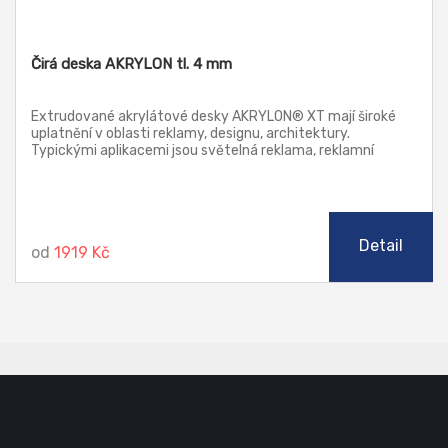
Čirá deska AKRYLON tl. 4 mm
Extrudované akrylátové desky AKRYLON® XT mají široké
uplatnění v oblasti reklamy, designu, architektury.
Typickými aplikacemi jsou světelná reklama, reklamní
poutače a stojany, náhrada prosklení, jakož i další prvky v
architektuře. Tyto desky lze zpracovávat klasickými
způsoby třískového obrábění, řezat laserem, leštit
plamenem i diamantem (řezy), ohýbat a tvářet za tepla.
Detail
od
1919 Kč