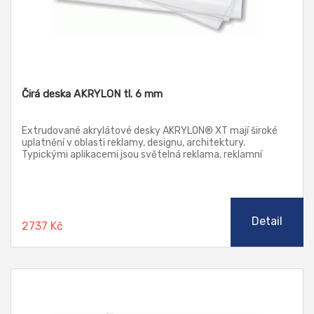
Čirá deska AKRYLON tl. 6 mm
Extrudované akrylátové desky AKRYLON® XT mají široké
uplatnění v oblasti reklamy, designu, architektury.
Typickými aplikacemi jsou světelná reklama, reklamní
poutače a stojany, náhrada prosklení, jakož i další prvky v
architektuře. Tyto desky lze zpracovávat klasickými
způsoby třískového obrábění, řezat laserem, leštit
plamenem i diamantem (řezy), ohýbat a tvářet za tepla.
Detail
2737 Kč