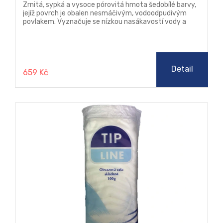
Zrnitá, sypká a vysoce pórovitá hmota šedobílé barvy,
jejíž povrch je obalen nesmáčivým, vodoodpudivým
povlakem. Vyznačuje se nízkou nasákavostí vody a
vysokou afinitou k nežádoucím kapalinám. Úspěšně
absorbuje naftu, benzín, oleje, tuky, maziva, terpentýn
a jiné mastné tekutiny rozlité na zemi, plovoucí a
rozptýlené ve vodě. Při styku se směsí vody a ropných
produktů absorbuje přednostně ropné produkty.
Detail
659 Kč