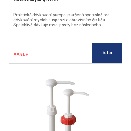
Praktická dávkovací pumpa je určená speciálně pro
dávkování mycích suspenzí a abrazivních čističů.
Spolehlivě dávkuje mycí pasty bez následného
zanášení. Pumpa napomáhá k udržování čistoty na
pracovišti.
Detail
885 Kč