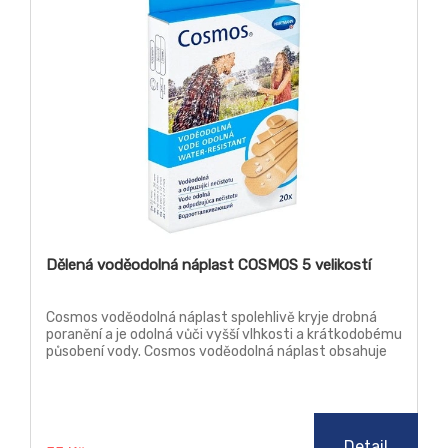
Dělená voděodolná náplast COSMOS 5 velikostí
Cosmos voděodolná náplast spolehlivě kryje drobná
poranění a je odolná vůči vyšší vlhkosti a krátkodobému
působení vody. Cosmos voděodolná náplast obsahuje
hypoalergenní lepidlo, které se nelepí na ránu a je
šetrné k pokožce.
Detail