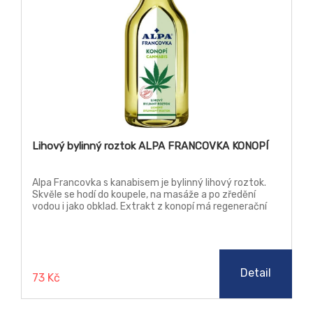
Lihový bylinný roztok ALPA FRANCOVKA KONOPÍ
Alpa Francovka s kanabisem je bylinný lihový roztok.
Skvěle se hodí do koupele, na masáže a po zředění
vodou i jako obklad. Extrakt z konopí má regenerační
účinky, působí protizánětlivě, urychluje hojení a je
vhodný i pro citlivou pokožku. Je vítaným pomocníkem
při kožných onemocněních - jako je např. akné, ekzém.
Konopí, obsažené ve Francovce Alpa, působí
antibakteriálně a protizánětlivě.
Detail
73 Kč