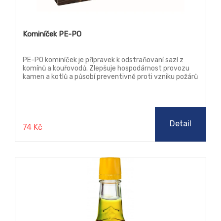
Kominíček PE-PO
PE-PO kominíček je přípravek k odstraňovaní sazí z
komínů a kouřovodů. Zlepšuje hospodárnost provozu
kamen a kotlů a působí preventivně proti vzniku požárů
způsobených vznícením sazí v kouřovodech.
Detail
74 Kč