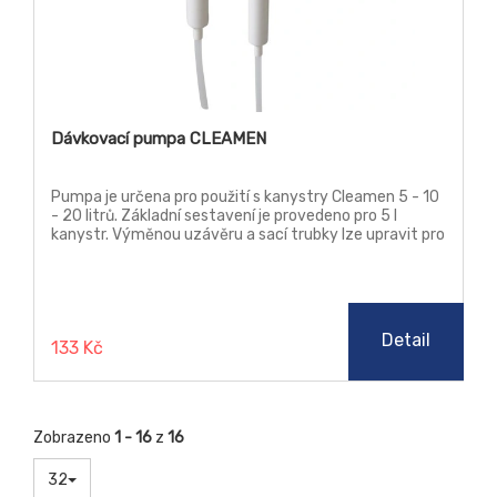
Dávkovací pumpa CLEAMEN
Pumpa je určena pro použití s kanystry Cleamen 5 - 10
- 20 litrů. Základní sestavení je provedeno pro 5 l
kanystr. Výměnou uzávěru a sací trubky lze upravit pro
použití s 10 nebo 20 l kanystry. Při plném zdvihu
dávkuje pumpa 30 ml na 1 zdvih, kratším stlačením lze
dávku libovolně snížit.
Detail
133 Kč
Zobrazeno
1 - 16
z
16
32