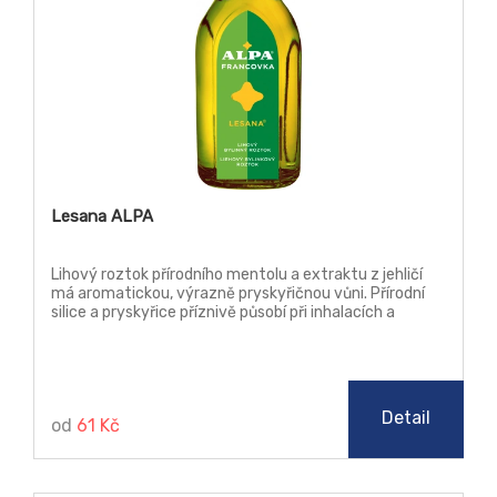
Lesana ALPA
Lihový roztok přírodního mentolu a extraktu z jehličí
má aromatickou, výrazně pryskyřičnou vůni. Přírodní
silice a pryskyřice příznivě působí při inhalacích a
masážích, podporují prokrvení kůže.
Detail
od
61 Kč