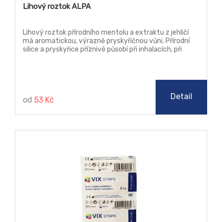
Lihový roztok ALPA
Lihový roztok přírodního mentolu a extraktu z jehličí
má aromatickou, výrazně pryskyřičnou vůni. Přírodní
silice a pryskyřice příznivě působí při inhalacích, při
masážích a podporují prokrvení kůže.
Detail
od
53 Kč