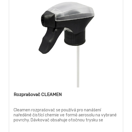
Rozprašovač CLEAMEN
Cleamen rozprašovač se používá pro nanášení
naředěné čistící chemie ve formě aerosolu na vybrané
povrchy. Dávkovač obsahuje otočnou trysku se
zámkem, proto ji lze využít i při přepravě.