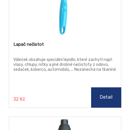
Lapač nečistot
Váleček obsahuje speciální lepidlo, které zachytí např.
vlasy, chlupy, nitky a jiné drobné nečistoty z oděvů,
sedaček, koberců, automobilů, ... Nezanechá na tkanině
žádné stopy.
Detail
32 Kč