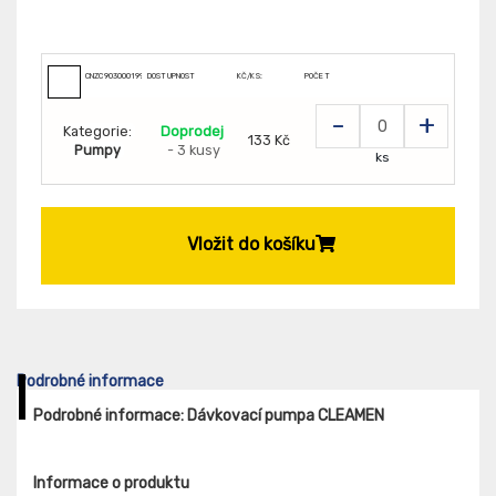
CNZC903000199
DOSTUPNOST
KČ/KS:
POČET
-
+
Kategorie:
Doprodej
133 Kč
Pumpy
- 3 kusy
ks
Vložit do košíku
Podrobné informace
Podrobné informace: Dávkovací pumpa CLEAMEN
Informace o produktu