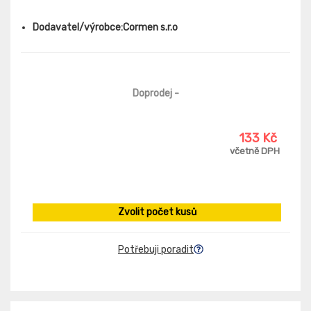
Dodavatel/výrobce:Cormen s.r.o
Doprodej
-
133 Kč
včetně DPH
Zvolit počet kusů
Potřebuji poradit