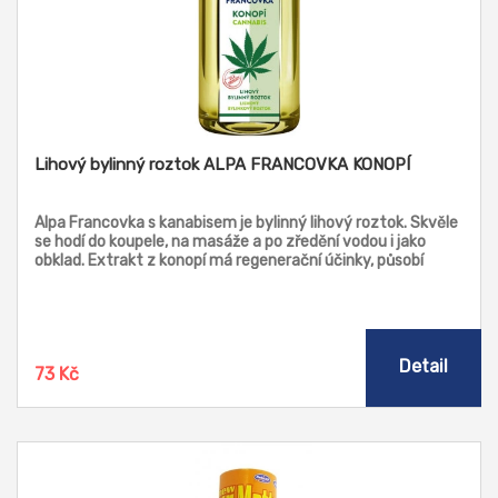
Lihový bylinný roztok ALPA FRANCOVKA KONOPÍ
Alpa Francovka s kanabisem je bylinný lihový roztok. Skvěle
se hodí do koupele, na masáže a po zředění vodou i jako
obklad. Extrakt z konopí má regenerační účinky, působí
protizánětlivě, urychluje hojení a je vhodný i pro citlivou
pokožku. Je vítaným pomocníkem při kožných
onemocněních - jako je např. akné, ekzém. Konopí, obsažené
ve Francovce Alpa, působí antibakteriálně a protizánětlivě.
Detail
73 Kč