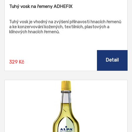
Tuhý vosk na řemeny ADHEFIX
Tuhý vosk je vhodný na zvýšení přilnavosti hnacích řemenů
a ke konzervování kožených, textilních, plastových a
klínových hnacích řemenů.
Detail
329 Kč