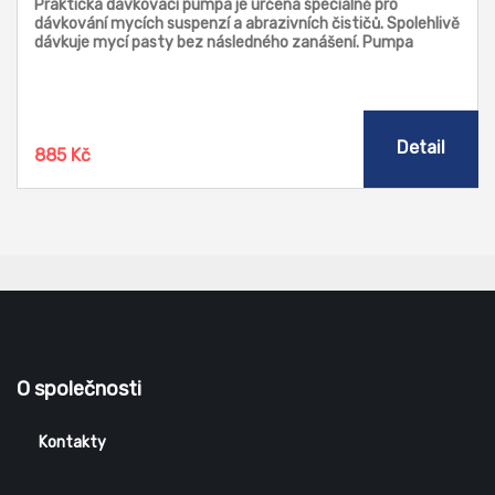
Praktická dávkovací pumpa je určená speciálně pro
dávkování mycích suspenzí a abrazivních čističů. Spolehlivě
dávkuje mycí pasty bez následného zanášení. Pumpa
napomáhá k udržování čistoty na pracovišti.
Detail
885 Kč
O společnosti
Kontakty