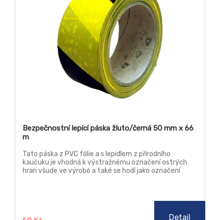
Bezpečnostní lepící páska žluto/černá 50 mm x 66
m
Tato páska z PVC fólie a s lepidlem z přírodního
kaučuku je vhodná k výstražnému označení ostrých
hran všude ve výrobě a také se hodí jako označení
konkrétních ploch ve výrobních halách nebo skladech
na hladkých betonových nebo jiných zátěžových
podlahách. Má vysokou výdrž. Přes nalepenou pásku lze
přejíždět vysokozdvižnými vozíky nebo jinou
mechanizací.
Detail