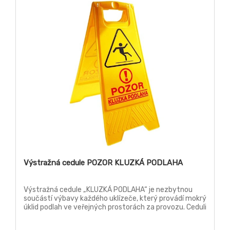
Výstražná cedule POZOR KLUZKÁ PODLAHA
Výstražná cedule „KLUZKÁ PODLAHA“ je nezbytnou
součástí výbavy každého uklízeče, který provádí mokrý
úklid podlah ve veřejných prostorách za provozu. Ceduli
umístěte na dobře viditelném místě na začátku mokré
podlahy. Cedule varuje procházející osoby před riziky a