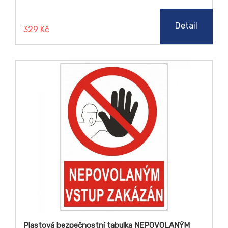
může být pádným argumentem ve sporu o úhradu
nákladů za případný pracovní úraz.
Detail
329 Kč
Plastová bezpečnostní tabulka NEPOVOLANÝM