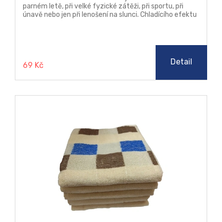
parném letě, při velké fyzické zátěži, při sportu, při
únavě nebo jen při lenošení na slunci. Chladícího efektu
se nedosahuje chemickou reakcí, ale pouze
technologickým zpracováním textilních vláken.
Detail
69 Kč