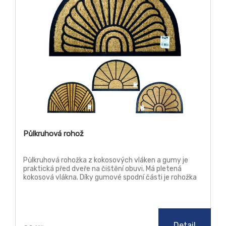
Půlkruhová rohož
Půlkruhová rohožka z kokosových vláken a gumy je
praktická před dveře na čištění obuvi. Má pletená
kokosová vlákna. Díky gumové spodní části je rohožka
při čištění obuvi stabilní a po podlaze neklouže.
Detail