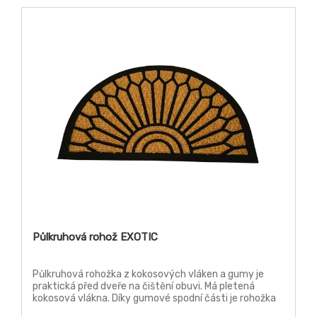
Půlkruhová rohož EXOTIC
Půlkruhová rohožka z kokosových vláken a gumy je
praktická před dveře na čištění obuvi. Má pletená
kokosová vlákna. Díky gumové spodní části je rohožka
při čištění obuvi stabilní a po podlaze neklouže.