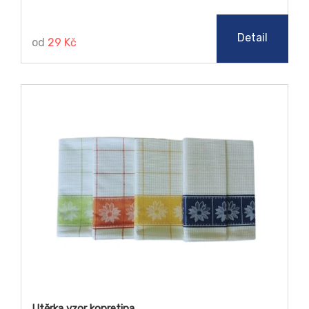
Detail
od
29 Kč
Utěrka vzor kopretina