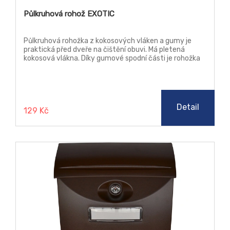
Půlkruhová rohož EXOTIC
Půlkruhová rohožka z kokosových vláken a gumy je
praktická před dveře na čištění obuvi. Má pletená
kokosová vlákna. Díky gumové spodní části je rohožka
při čištění obuvi stabilní a po podlaze neklouže.
Detail
129 Kč