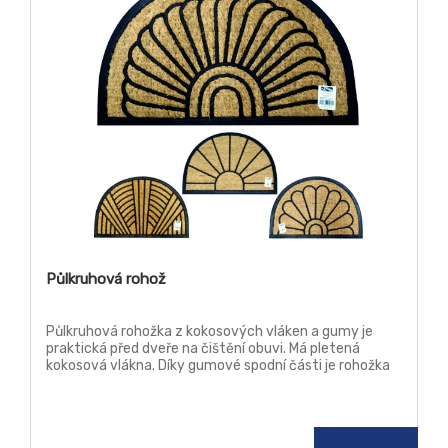
Půlkruhová rohož
Půlkruhová rohožka z kokosových vláken a gumy je
praktická před dveře na čištění obuvi. Má pletená
kokosová vlákna. Díky gumové spodní části je rohožka
při čištění obuvi stabilní a po podlaze neklouže.