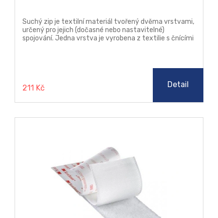
Suchý zip je textilní materiál tvořený dvěma vrstvami,
určený pro jejich (dočasné nebo nastavitelné)
spojování. Jedna vrstva je vyrobena z textilie s čnícími
jemnými vlákny – očky, druhá je pokryta sítí drobných
nylonových háčků, které se na protější látku
zachytávají.
Detail
211 Kč