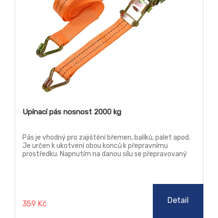
Upínací pás nosnost 2000 kg
Pás je vhodný pro zajištění břemen, balíků, palet apod.
Je určen k ukotvení obou konců k přepravnímu
prostředku. Napnutím na danou sílu se přepravovaný
předmět ukotví k podlaze vozidla. Neslouží ke zvedání
předmětů.
Detail
359 Kč