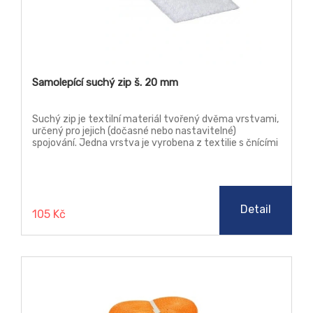
Samolepící suchý zip š. 20 mm
Suchý zip je textilní materiál tvořený dvěma vrstvami,
určený pro jejich (dočasné nebo nastavitelné)
spojování. Jedna vrstva je vyrobena z textilie s čnícími
jemnými vlákny – očky, druhá je pokryta sítí drobných
nylonových háčků, které se na protější látku
zachytávají. Samolepicí suchý zip má široké uplatnění
ve výrobě i v tvorbě dekorací. Doporučujeme jej lepit na
pevný, neporézní povrch na němž dokáže lepidlo dobře
Detail
105 Kč
přilnout. Zip je oblíbený také u krejčích a švadlen před
šitím jej lze na látku přilepit což výrazně usnadní
následné přišití.