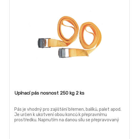
Upínací pás nosnost 250 kg 2 ks
Pás je vhodný pro zajištění břemen, balíků, palet apod.
Je určen k ukotvení obou konců k přepravnímu
prostředku. Napnutím na danou sílu se přepravovaný
předmět ukotví k podlaze vozidla. Neslouží ke zvedání
předmětů.