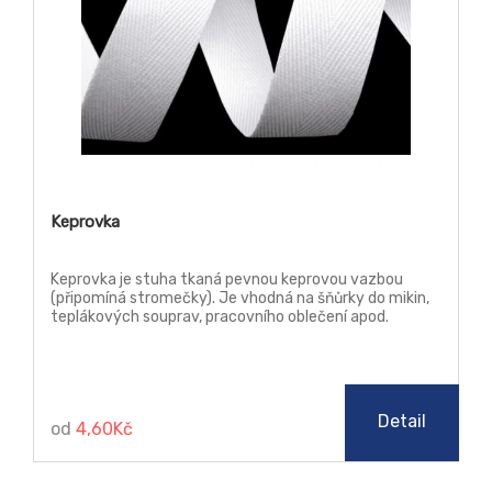
Keprovka
Keprovka je stuha tkaná pevnou keprovou vazbou
(připomíná stromečky). Je vhodná na šňůrky do mikin,
teplákových souprav, pracovního oblečení apod.
Můžete ji použít také jako poutka k utěrkám, ručníkům
nebo jako výztuž do švů.
Detail
od
4,60Kč