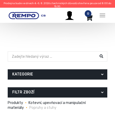
Prodejna bude ve dnech 4.–5. 8. 2026 z technických důvodů otevřena pouze od 8:00 do
15:30.
0
Menu
KATEGORIE
FILTR ZBOŽÍ
Produkty
Kotevní, upevňovací a manipulační
materiály
Popruhy a stuhy