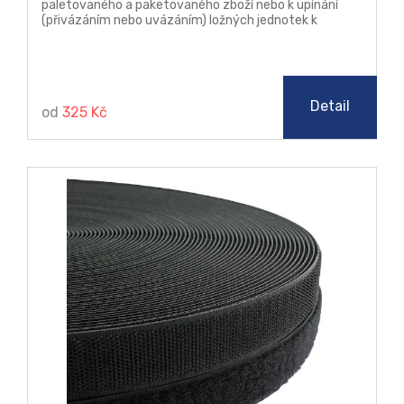
paletovaného a paketovaného zboží nebo k upínání
(přivázáním nebo uvázáním) ložných jednotek k
zamezení jejich pohybu do různých upevňovacích
(kotevních) prvků nebo k podlaze dopravních
prostředků a kontejnerů.
Detail
od
325 Kč