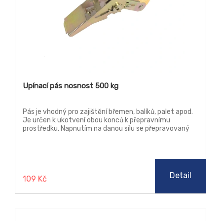
Upínací pás nosnost 500 kg
Pás je vhodný pro zajištění břemen, balíků, palet apod.
Je určen k ukotvení obou konců k přepravnímu
prostředku. Napnutím na danou sílu se přepravovaný
předmět ukotví k podlaze vozidla. Neslouží ke zvedání
předmětů.
Detail
109 Kč