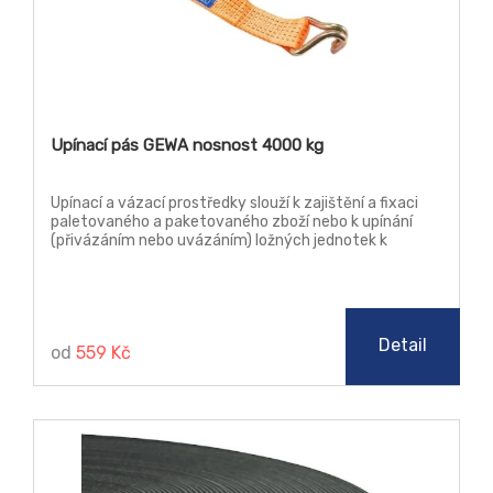
Upínací pás GEWA nosnost 4000 kg
Upínací a vázací prostředky slouží k zajištění a fixaci
paletovaného a paketovaného zboží nebo k upínání
(přivázáním nebo uvázáním) ložných jednotek k
zamezení jejich pohybu do různých upevňovacích
(kotevních) prvků nebo k podlaze dopravních
prostředků a kontejnerů.
Detail
od
559 Kč