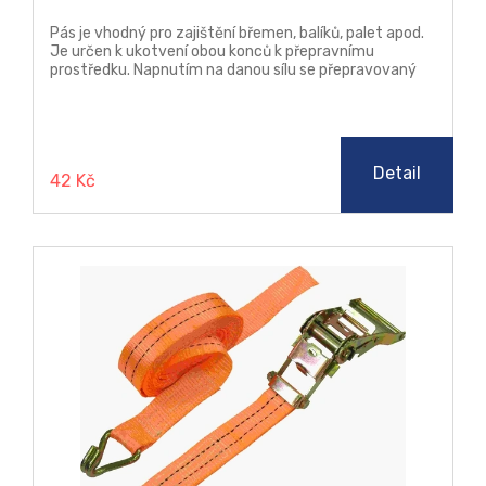
Pás je vhodný pro zajištění břemen, balíků, palet apod.
Je určen k ukotvení obou konců k přepravnímu
prostředku. Napnutím na danou sílu se přepravovaný
předmět ukotví k podlaze vozidla. Neslouží ke zvedání
předmětů.
Detail
42 Kč