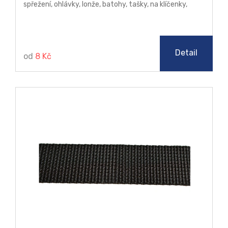
spřežení, ohlávky, lonže, batohy, tašky, na klíčenky,
vázání stromků, jako výztuha do uší kabelek.
Detail
od
8 Kč