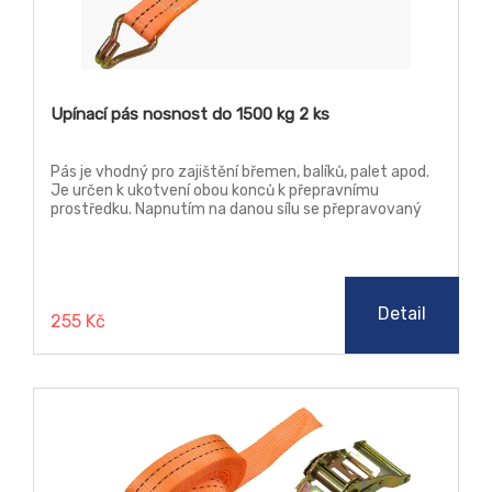
Upínací pás nosnost do 1500 kg 2 ks
Pás je vhodný pro zajištění břemen, balíků, palet apod.
Je určen k ukotvení obou konců k přepravnímu
prostředku. Napnutím na danou sílu se přepravovaný
předmět ukotví k podlaze vozidla. Neslouží ke zvedání
předmětů.
Detail
255 Kč