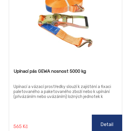
Upínací pás GEWA nosnost 5000 kg
Upínací a vázací prostředky slouží k zajištění a fixaci
paletovaného a paketovaného zboží nebo k upínání
(přivázáním nebo uvázáním) ložných jednotek k
zamezení jejich pohybu do různých upevňovacích
(kotevních) prvků nebo k podlaze dopravních
prostředků a kontejnerů.
Detail
565 Kč