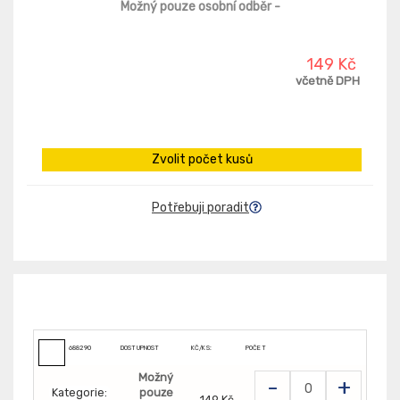
Možný pouze osobní odběr
-
149 Kč
včetně DPH
Zvolit počet kusů
Potřebuji poradit
688290
DOSTUPNOST
KČ/KS:
POČET
Možný
-
+
Kategorie:
pouze
149 Kč