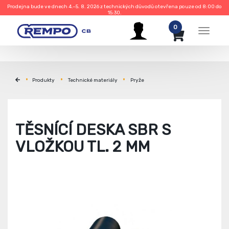
Prodejna bude ve dnech 4.–5. 8. 2026 z technických důvodů otevřena pouze od 8:00 do
15:30.
0
Menu
Produkty
Technické materiály
Pryže
TĚSNÍCÍ DESKA SBR S
VLOŽKOU TL. 2 MM