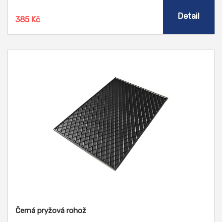
s neagresivními látkami jako je dřevo, pryž, slko, voda a
textil.
Detail
385 Kč
Černá pryžová rohož