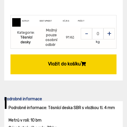
427821
DOSTUPNOST
KČ/KG:
POČET
Možný
-
+
Kategorie:
pouze
Těsnící
91 Kč
osobní
kg
desky
odběr
Vložit do košíku
Podrobné informace
Podrobné informace: Těsnící deska SBR s vložkou tl. 4 mm
Metrů v roli:
10 bm