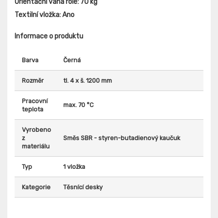
Orientační váha role:
70 kg
Textilní vložka:
Ano
Informace o produktu
Barva
Černá
Rozměr
tl. 4 x š. 1200 mm
Pracovní
max. 70 °C
teplota
Vyrobeno
z
Směs SBR - styren-butadienový kaučuk
materiálu
Typ
1 vložka
Kategorie
Těsnící desky