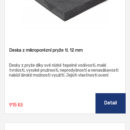
Deska z mikroporézní pryže tl. 12 mm
Desky z pryže díky své nízké tepelné vodivosti, malé
tvrdosti, vysoké pružnosti, neprodyšnosti a nenasákavosti
nabízí široké možnosti využití. Jejich vlastnosti ocení
zejména strojírenský průmysl a vzduchotechnika.
Mikroporézní desky můžete využít jako tepelný izolant,
těsnící prvek, tlumič vybrací a hluku. Bez obav je kombinujte
s neagresivními látkami jako je dřevo, pryž, slko, voda a
textil.
Detail
915 Kč