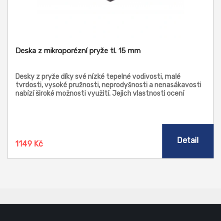
Deska z mikroporézní pryže tl. 15 mm
Desky z pryže díky své nízké tepelné vodivosti, malé
tvrdosti, vysoké pružnosti, neprodyšnosti a nenasákavosti
nabízí široké možnosti využití. Jejich vlastnosti ocení
zejména strojírenský průmysl a vzduchotechnika.
Mikroporézní desky můžete využít jako tepelný izolant,
těsnící prvek, tlumič vybrací a hluku. Bez obav je kombinujte
s neagresivními látkami jako je dřevo, pryž, slko, voda a
textil.
Detail
1149 Kč