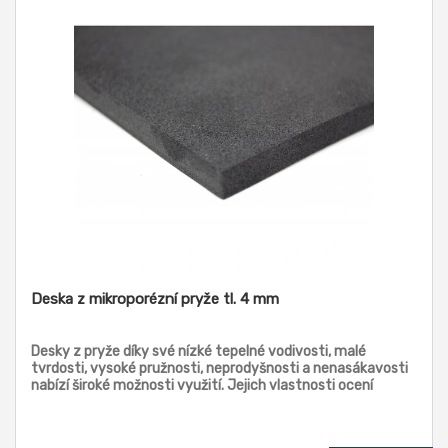
Deska z mikroporézní pryže tl. 4 mm
Desky z pryže díky své nízké tepelné vodivosti, malé
tvrdosti, vysoké pružnosti, neprodyšnosti a nenasákavosti
nabízí široké možnosti využití. Jejich vlastnosti ocení
zejména strojírenský průmysl a vzduchotechnika.
Mikroporézní desky můžete využít jako tepelný izolant,
těsnící prvek, tlumič vybrací a hluku. Bez obav je kombinujte