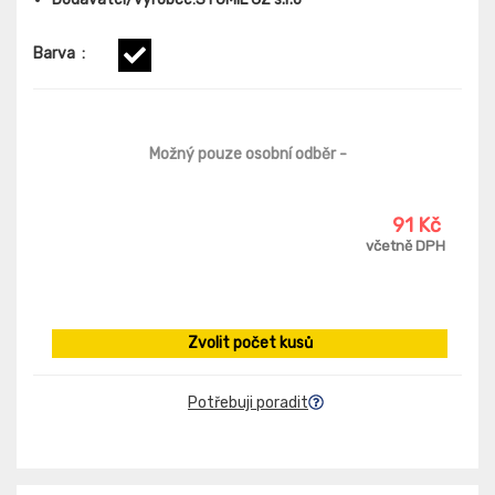
Barva
:
Možný pouze osobní odběr
-
91 Kč
včetně DPH
Zvolit počet kusů
Potřebuji poradit