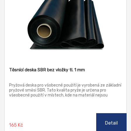
Těsnící deska SBR bez vložky tl. 1 mm
Pryžová deska pro všobecné použití je vyrobená ze základní
pryžové směsi SBR. Tato kvalita pryže je určena pro
všeobecné použití v místech, kde na materiál nejsou
kladeny žádné zvýšené nároky, jako je teplota, chemická
odolnost a stárnutí.
Detail
165 Kč