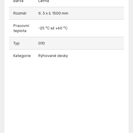
Barva
Černá
Rozměr
tl. 3 x š. 1500 mm
Pracovní
-25 °C až +60 °C
teplota
Typ
G10
Kategorie
Rýhované desky