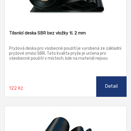
Těsnící deska SBR bez vložky tl. 2 mm
Pryžová deska pro všobecné použití je vyrobená ze základní
pryžové směsi SBR. Tato kvalita pryže je určena pro
všeobecné použití v místech, kde na materiál nejsou
kladeny žádné zvýšené nároky, jako je teplota, chemická
odolnost a stárnutí.
Detail
122 Kč