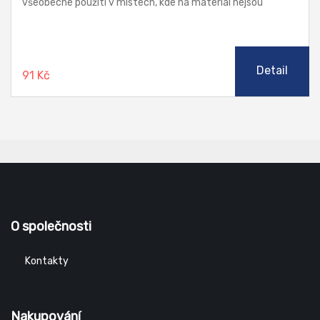
všeobecné použití v místech, kde na materiál nejsou
kladeny žádné zvýšené nároky, jako je teplota, chemická
odolnost a stárnutí.
Detail
91 Kč
O společnosti
Kontakty
Nakupování