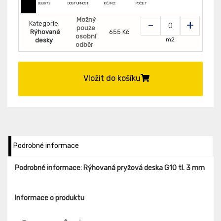
033872
DOSTUPNOST
KČ/M2:
POČET
Možný
-
+
Kategorie:
pouze
Rýhované
655 Kč
osobní
m2
desky
odběr
Vložit do košíku
Podrobné informace
Podrobné informace: Rýhovaná pryžová deska G10 tl. 3 mm
Informace o produktu