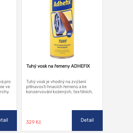
Tuhý vosk na řemeny ADHEFIX
vá pro
Tuhý vosk je vhodný na zvýšení
mie ve
přilnavosti hnacích řemenů a ke
rchy.
konzervování kožených, textilních,
ysku
plastových a klínových hnacích
při
řemenů.
tail
Detail
329 Kč