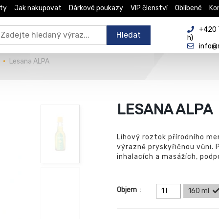
ty
Jak nakupovat
Dárkové poukazy
VIP členství
Oblíbené
Ko
+420 
Hledat
h)
info@
Lesana ALPA
LESANA ALPA
Lihový roztok přírodního me
výrazně pryskyřičnou vůni. Př
inhalacích a masážích, podpo
Objem
:
1 l
160 ml