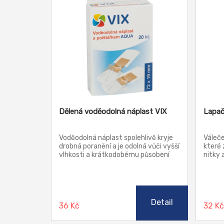
Dělená voděodolná náplast VIX
Lapač
Voděodolná náplast spolehlivě kryje
Váleče
drobná poranění a je odolná vůči vyšší
které 
vlhkosti a krátkodobému působení
nitky 
vody.
sedače
Nezan
Detail
36 Kč
32 K