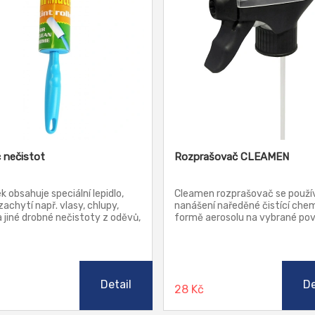
 nečistot
Rozprašovač CLEAMEN
k obsahuje speciální lepidlo,
Cleamen rozprašovač se použí
zachytí např. vlasy, chlupy,
nanášení naředěné čistící che
a jiné drobné nečistoty z oděvů,
formě aerosolu na vybrané pov
k, koberců, automobilů, ...
Dávkovač obsahuje otočnou tr
echá na tkanině žádné stopy.
se zámkem, proto ji lze využít i 
přepravě.
Detail
De
č
28 Kč