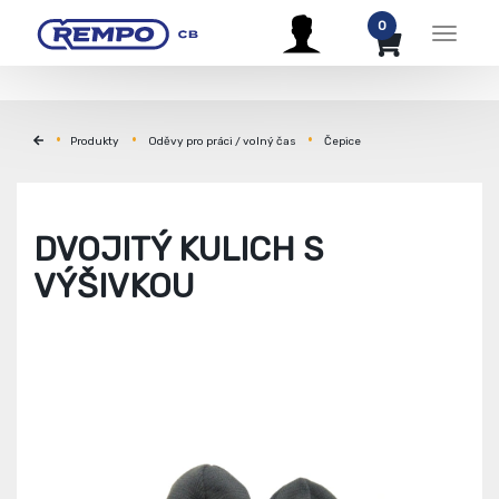
0
Menu
Produkty
Oděvy pro práci / volný čas
Čepice
DVOJITÝ KULICH S
VÝŠIVKOU