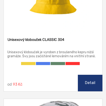
Unisexový klobouček CLASSIC 304
Unisexový klobouček je vyroben z broušeného kepru nižší
gramáže. Švy jsou začištěné lemováním na vnitřní straně.
Detail
od
93 Kč