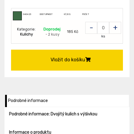
040423
DOSTUPNOST
KČ/KS:
POČET
-
+
Kategorie:
Doprodej
185 Kč
Kulichy
- 2 kusy
ks
Vložit do košíku
Podrobné informace
Podrobné informace: Dvojitý kulich s výšivkou
Informace o produktu