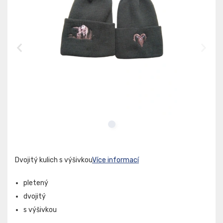
Dvojitý kulich s výšivkou
Více informací
pletený
dvojitý
s výšivkou