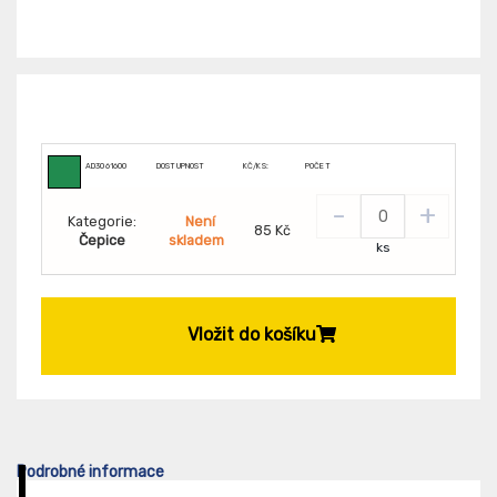
AD3061600
DOSTUPNOST
KČ/KS:
POČET
-
+
Kategorie:
Není
85 Kč
Čepice
skladem
ks
Vložit do košíku
Podrobné informace