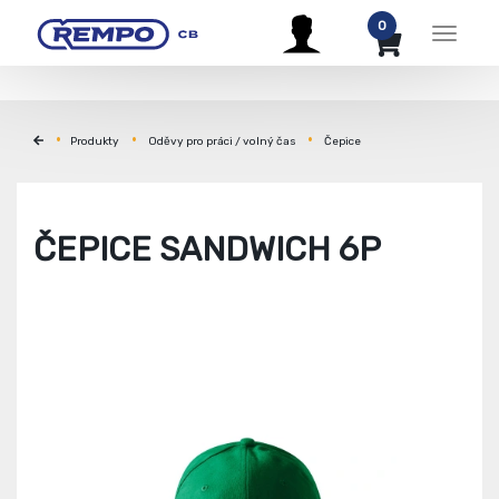
0
Menu
Produkty
Oděvy pro práci / volný čas
Čepice
ČEPICE SANDWICH 6P