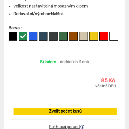
velikost nastavitelná mosazným klipem
Dodavatel/výrobce:Malfini
Barva
:
Skladem
- dodání do 3 dnů
85 Kč
včetně DPH
Zvolit počet kusů
Potřebuji poradit