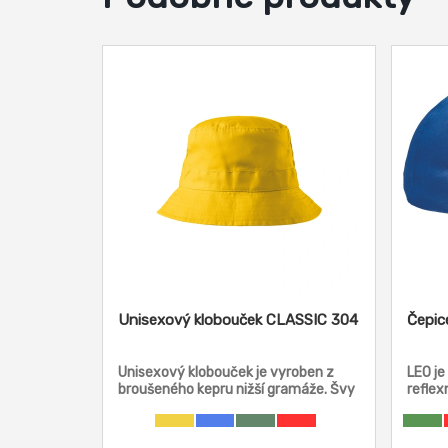
Unisexový klobouček CLASSIC 304
Čepic
Unisexový klobouček je vyroben z
LEO je
broušeného kepru nižší gramáže. Švy
reflex
jsou začištěné lemováním na vnitřní
pomocí
straně.