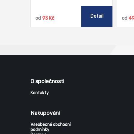
Detail
od
93 Kč
od
4
O společnosti
Kontakty
Nakupování
Všeobecné obchodní
podmínky