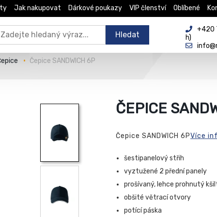
ty
Jak nakupovat
Dárkové poukazy
VIP členství
Oblíbené
Ko
+420 
Hledat
h)
info@
Čepice
Čepice SANDWICH 6P
ČEPICE SANDW
Čepice SANDWICH 6P
Více in
šestipanelový střih
vyztužené 2 přední panely
prošívaný, lehce prohnutý kši
obšité větrací otvory
potící páska