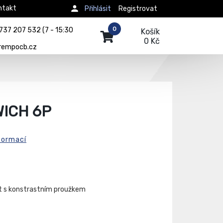
ntakt
Přihlásit
Registrovat
0
737 207 532 (7 - 15:30
Košík
0 Kč
rempocb.cz
ICH 6P
formací
lt s konstrastním proužkem