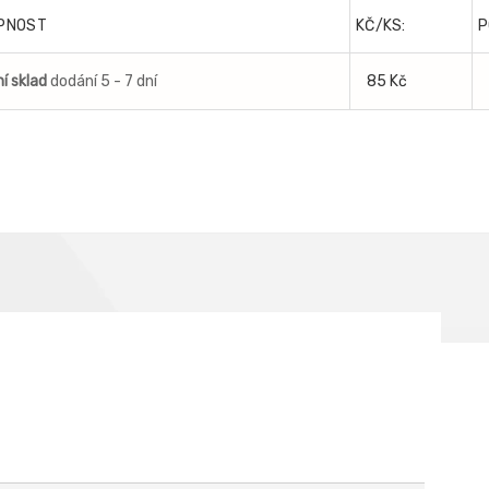
PNOST
KČ/KS:
P
í sklad
dodání 5 - 7 dní
85 Kč