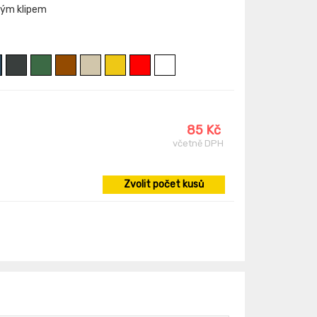
ným klipem
85 Kč
včetně DPH
Zvolit počet kusů