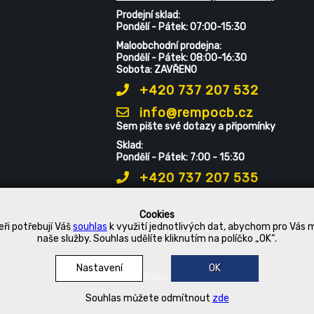
Prodejní sklad:
Pondělí - Pátek: 07:00-15:30
Maloobchodní prodejna:
Pondělí - Pátek: 08:00-16:30
Sobota: ZAVŘENO
+420 737 207 532
info@rempocb.cz
Sem pište své dotazy a připomínky
Sklad:
Pondělí - Pátek: 7:00 - 15:30
+420 737 207 535
Cookies
ři potřebují Váš
souhlas
k využití jednotlivých dat, abychom pro Vás 
naše služby. Souhlas udělíte kliknutím na políčko „OK“.
Nastavení
OK
© 2019 Kurka Koncern
Souhlas můžete odmítnout
zde