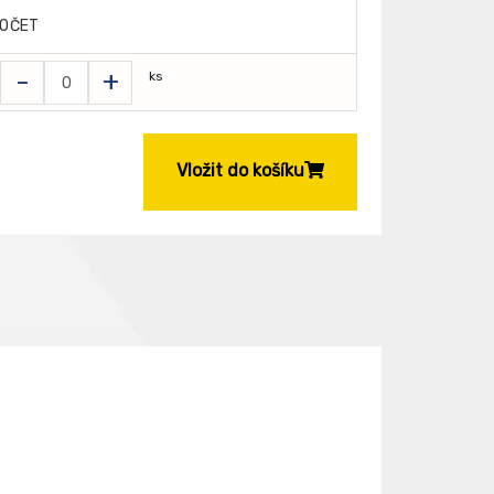
OČET
-
+
ks
Vložit do košíku