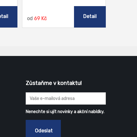
tail
Detail
od
69 Kč
Zůstaňme v kontaktu!
Nenechte si ujít novinky a akční nabídky.
Odeslat