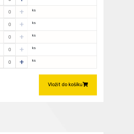
+
ks
+
ks
+
ks
+
ks
+
ks
Vložit do košíku