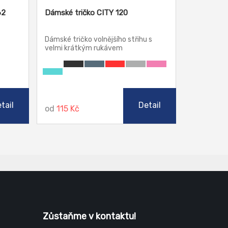
62
Dámské tričko CITY 120
Dámské tričko volnějšího střihu s
velmi krátkým rukávem
tail
Detail
od
115 Kč
Zůstaňme v kontaktu!