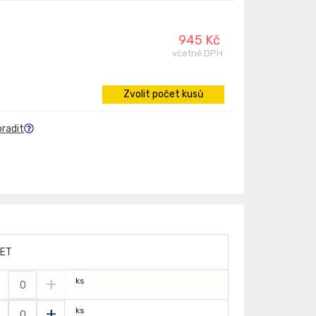
945 Kč
včetně DPH
Zvolit počet kusů
oradit
ET
+
ks
+
ks