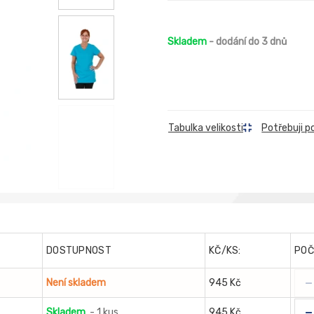
Skladem
- dodání do 3 dnů
Tabulka velikosti
Potřebuji p
DOSTUPNOST
KČ/KS:
POČ
-
Není skladem
945 Kč
-
Skladem
- 1 kus
945 Kč