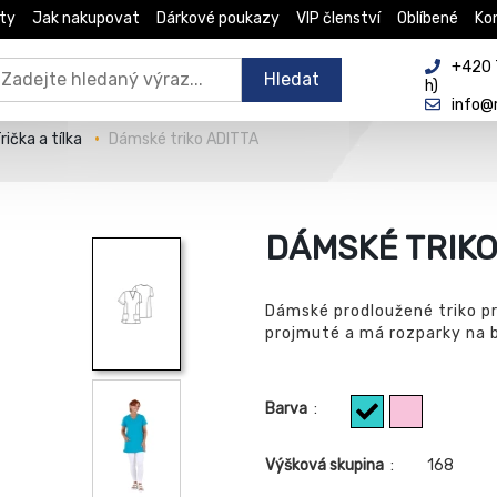
ty
Jak nakupovat
Dárkové poukazy
VIP členství
Oblíbené
Ko
+420 
Hledat
h)
info@
rička a tílka
Dámské triko ADITTA
DÁMSKÉ TRIKO
Dámské prodloužené triko pr
projmuté a má rozparky na b
Barva
:
Výšková skupina
:
168