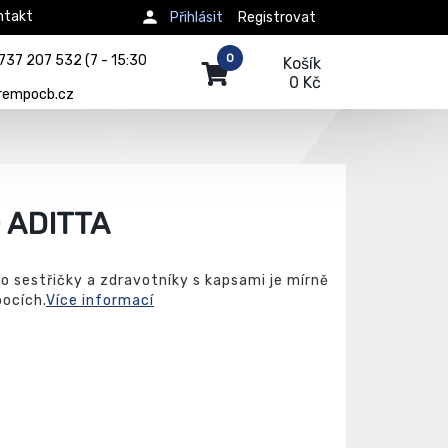
ntakt
Přihlásit
Registrovat
0
737 207 532 (7 - 15:30
Košík
0 Kč
rempocb.cz
 ADITTA
o sestřičky a zdravotníky s kapsami je mírně
ocích.
Více informací