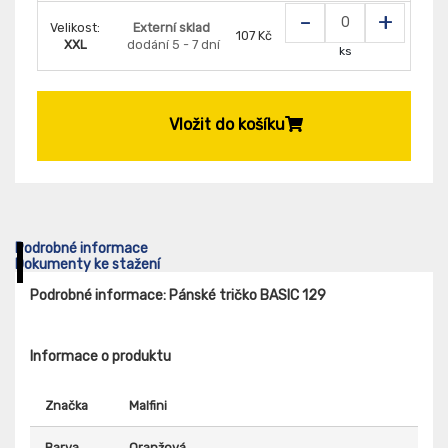
-
+
Velikost:
Externí sklad
107 Kč
XXL
dodání 5 - 7 dní
ks
Vložit do košíku
Podrobné informace
Dokumenty ke stažení
Podrobné informace: Pánské tričko BASIC 129
Informace o produktu
Značka
Malfini
Barva
Oranžová