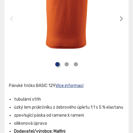
Pánské tričko BASIC 129
Více informací
tubulární střih
úzký lem průkrčníku z žebrového úpletu 1:1 s 5 % elastanu
zpevňující páska od ramene k rameni
silikonová úprava
Dodavatel/výrobce: Malfini