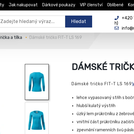
ty
Jak nakupovat
Dárkové poukazy
VIP členství
Oblíbené
Ko
+420 
Hledat
h)
info@
rička a tílka
Dámské tričko FIT-T LS 169
DÁMSKÉ TRIČKO
Dámské tričko FIT-T LS 169
lehce vypasovaný střih s boč
hlubší kulatý výstřih
úzký lem průkrčníku z žebrové
vnitřní část průkrčníku zači
zpevnění ramenních švů pásk