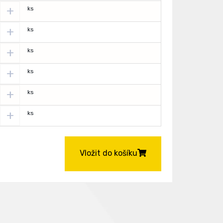
+
ks
+
ks
+
ks
+
ks
+
ks
+
ks
Vložit do košíku