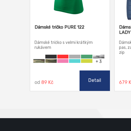
Dámské tričko PURE 122
Dámsk
LADY
Dámské tričko s velmi krátkým
Dámsk
rukávem
pas, z
zip
+ 3
Detail
od
89 Kč
679 