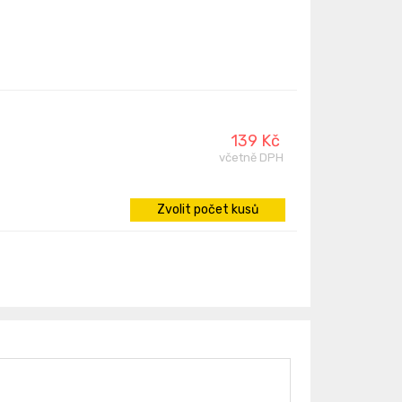
139 Kč
včetně DPH
Zvolit počet kusů