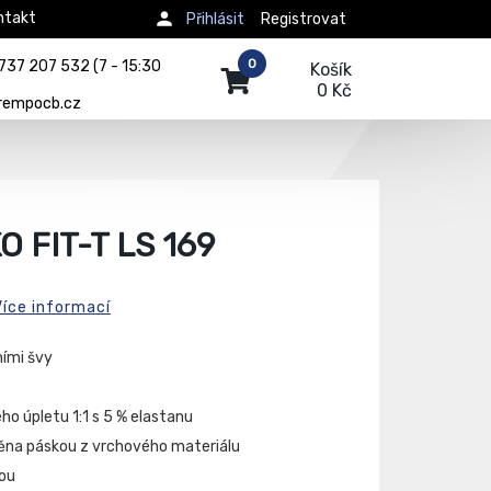
ntakt
Přihlásit
Registrovat
0
737 207 532 (7 - 15:30
Košík
0 Kč
rempocb.cz
 FIT-T LS 169
Více informací
ními švy
ho úpletu 1:1 s 5 % elastanu
štěna páskou z vrchového materiálu
ou