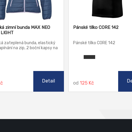
á zimní bunda MAX NEO
Pánské tílko CORE 142
 LIGHT
á zateplená bunda, elastický
Pánské tílko CORE 142
apínání na zip, 2 boční kapsy na
Detail
De
Kč
od
125 Kč