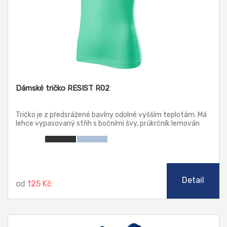
Dámské tričko RESIST R02
Tričko je z předsrážené bavlny odolné vyšším teplotám. Má
lehce vypasovaný střih s bočními švy, průkrčník lemován
žebrovým úpletem 1:1, zpevnění ramenních švů páskou,
rukávy kratší délky.
Detail
od
125 Kč