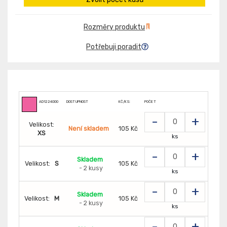
Rozměry produktu
Potřebuji poradit
AD1224000
DOSTUPNOST
KČ/KS:
POČET
-
+
Velikost:
Není skladem
105 Kč
XS
ks
-
+
Skladem
Velikost:
S
105 Kč
- 2 kusy
ks
-
+
Skladem
Velikost:
M
105 Kč
- 2 kusy
ks
-
+