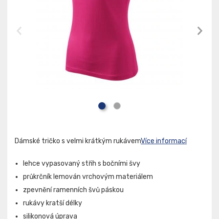
Dámské tričko s velmi krátkým rukávem
Více informací
lehce vypasovaný střih s bočními švy
průkrčník lemován vrchovým materiálem
zpevnění ramenních švů páskou
rukávy kratší délky
silikonová úprava