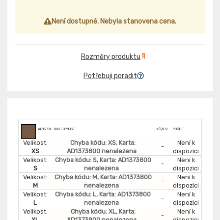
Není dostupné. Nebyla stanovena cena.
Rozměry produktu
Potřebuji poradit
AD13738
DOSTUPNOST
KČ/KS:
POČET
Velikost:
Chyba kódu: XS, Karta:
Není k
-
XS
AD1373800 nenalezena
dispozici
Velikost:
Chyba kódu: S, Karta: AD1373800
Není k
-
S
nenalezena
dispozici
Velikost:
Chyba kódu: M, Karta: AD1373800
Není k
-
M
nenalezena
dispozici
Velikost:
Chyba kódu: L, Karta: AD1373800
Není k
-
L
nenalezena
dispozici
Velikost:
Chyba kódu: XL, Karta:
Není k
-
XL
AD1373800 nenalezena
dispozici