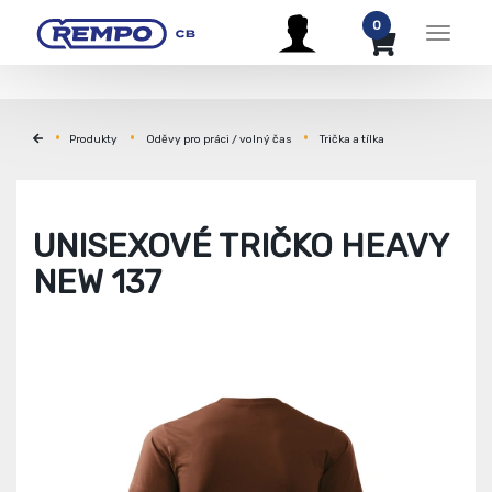
0
Menu
Produkty
Oděvy pro práci / volný čas
Trička a tílka
UNISEXOVÉ TRIČKO HEAVY
NEW 137