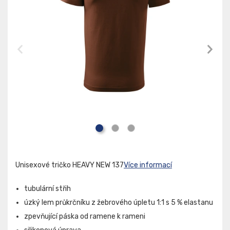
Unisexové tričko HEAVY NEW 137
Více informací
tubulární střih
úzký lem průkrčníku z žebrového úpletu 1:1 s 5 % elastanu
zpevňující páska od ramene k rameni