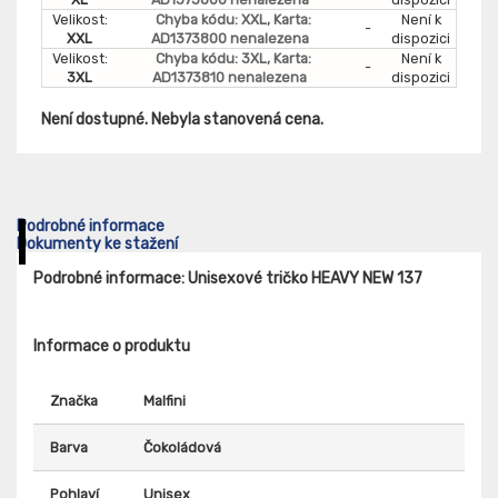
Velikost:
Chyba kódu: XXL, Karta:
Není k
-
XXL
AD1373800 nenalezena
dispozici
Velikost:
Chyba kódu: 3XL, Karta:
Není k
-
3XL
AD1373810 nenalezena
dispozici
Není dostupné. Nebyla stanovená cena.
Podrobné informace
Dokumenty ke stažení
Podrobné informace: Unisexové tričko HEAVY NEW 137
Informace o produktu
Značka
Malfini
Barva
Čokoládová
Pohlaví
Unisex