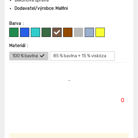
silikonová úprava
Dodavatel/výrobce: Malfini
Barva
:
Materiál
:
100 % bavlna
85 % bavlna + 15 % viskóza
-
0