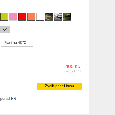
i
Praní na 40°C
105 Kč
včetně DPH
Zvolit počet kusů
 poradit