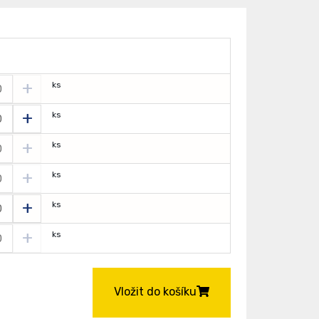
+
ks
+
ks
+
ks
+
ks
+
ks
+
ks
Vložit do košíku