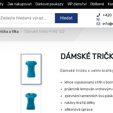
ty
Jak nakupovat
Dárkové poukazy
VIP členství
Oblíbené
Ko
+420 
Hledat
h)
info@
rička a tílka
Dámské tričko PURE 122
DÁMSKÉ TRIČK
Dámské tričko s velmi krát
lehce vypasovaný střih s boč
průkrčník lemován vrchovým
zpevnění ramenních švů pásk
rukávy kratší délky
silikonová úprava