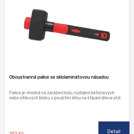
Oboustranná palice se sklolaminátovou násadou
Palice je vhodná na zarážení kůlů, rozbíjení betonových
nebo cihlových bloků, s použitím klínu na štípání dřeva atd.
Detail
192 Kč