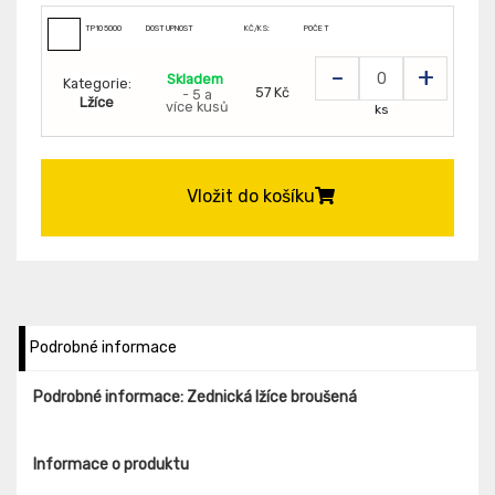
TP105000
DOSTUPNOST
KČ/KS:
POČET
-
+
Skladem
Kategorie:
57 Kč
- 5 a
Lžíce
více kusů
ks
Vložit do košíku
Podrobné informace
Podrobné informace: Zednická lžíce broušená
Informace o produktu