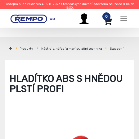
Prodejna bude ve dnech 4.–5. 8. 2026 z technických důvodů otevřena pouze od 8:00 do
15:30.
0
Menu
Produkty
Nástroje, nářadí a manipulační technika
Stavební
HLADÍTKO ABS S HNĚDOU
PLSTÍ PROFI