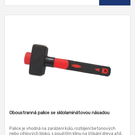
Oboustranná palice se sklolaminátovou násadou
Palice je vhodná na zarážení kůlů, rozbíjení betonových
nebo cihlových bloků, s použitím klínu na štípání dřeva atd.