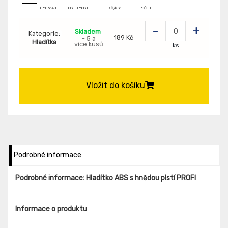
TP105140
DOSTUPNOST
KČ/KS:
POČET
-
+
Skladem
Kategorie:
189 Kč
- 5 a
Hladítka
více kusů
ks
Vložit do košíku
Podrobné informace
Podrobné informace: Hladítko ABS s hnědou plstí PROFI
Informace o produktu