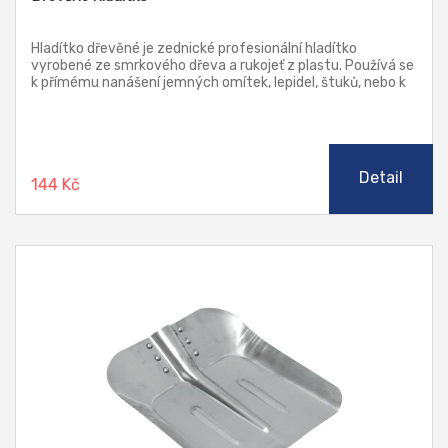
Hladítko dřevěné je zednické profesionální hladítko
vyrobené ze smrkového dřeva a rukojeť z plastu. Používá se
k přímému nanášení jemných omítek, lepidel, štuků, nebo k
hrubému srovnání natažené omítky.
Detail
144 Kč