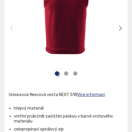
Unisexová fleecová vesta NEXT 518
Více informací
hřejivý materiál
vnitřní průkrčník začištěn páskou v barvě vrchového
materiálu
celopropínací spirálový zip