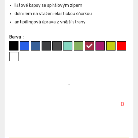
lištové kapsy se spirálovým zipem
dolní lem na stažení elastickou šňůrkou
antipillingová úprava z vnější strany
Barva
:
-
0