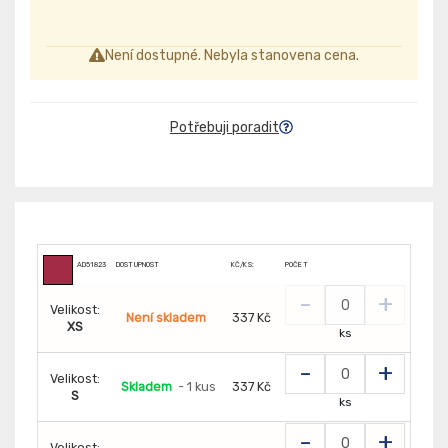
Není dostupné. Nebyla stanovena cena.
Potřebuji poradit
AD51823
DOSTUPNOST
KČ/KS:
POČET
-
+
Velikost:
Není skladem
337 Kč
XS
ks
-
+
Velikost:
Skladem
- 1 kus
337 Kč
S
ks
-
+
Velikost: