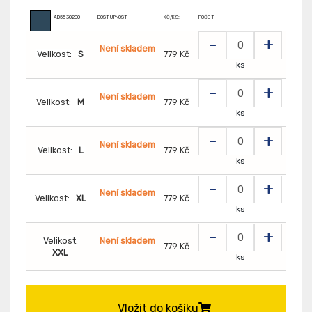
AD5530200
DOSTUPNOST
KČ/KS:
POČET
-
+
Není skladem
Velikost:
S
779 Kč
ks
-
+
Není skladem
Velikost:
M
779 Kč
ks
-
+
Není skladem
Velikost:
L
779 Kč
ks
-
+
Není skladem
Velikost:
XL
779 Kč
ks
-
+
Velikost:
Není skladem
779 Kč
XXL
ks
Vložit do košíku