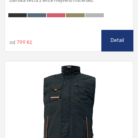
Dámská vesta z lehce hřejivého materiálu.
Detail
od
799 Kč