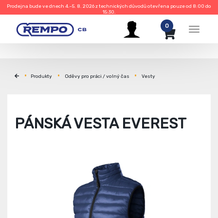
Prodejna bude ve dnech 4.–5. 8. 2026 z technických důvodů otevřena pouze od 8:00 do
15:30.
0
Menu
Produkty
Oděvy pro práci / volný čas
Vesty
PÁNSKÁ VESTA EVEREST