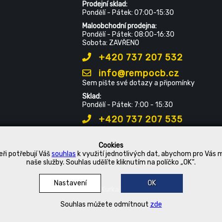
Prodejní sklad:
Pondělí - Pátek: 07:00-15:30
Maloobchodní prodejna:
Pondělí - Pátek: 08:00-16:30
Sobota: ZAVŘENO
+420 737 207 532
info@rempocb.cz
Sem pište své dotazy a připomínky
Sklad:
Pondělí - Pátek: 7:00 - 15:30
+420 737 207 535
Cookies
ři potřebují Váš
souhlas
k využití jednotlivých dat, abychom pro Vás 
naše služby. Souhlas udělíte kliknutím na políčko „OK“.
Nastavení
OK
© 2019 Kurka Koncern
Souhlas můžete odmítnout
zde