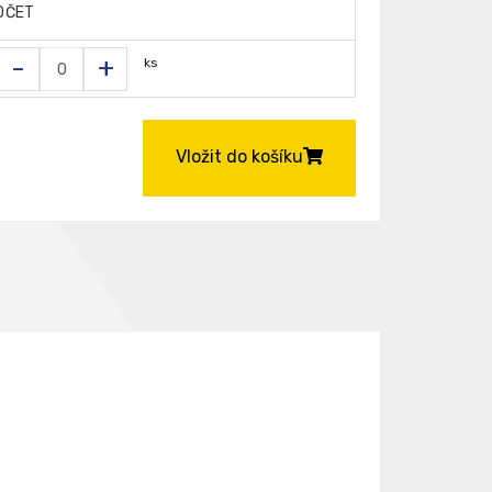
OČET
-
+
ks
Vložit do košíku