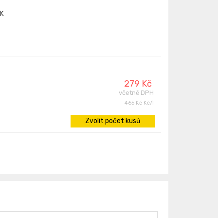
K
279 Kč
včetně DPH
465 Kč Kč/l
Zvolit počet kusů