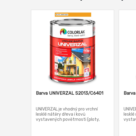
Barva UNIVERZAL S2013/C6401
Barv
UNIVERZAL je vhodný pro vrchní
UNIVER
lesklé nátěry dřeva i kovů
lesklé
vystavených povětrnosti (ploty,
vystav
okapy, dveře, okna, konstrukce všeho
okapy,
druhu, zábradlí apod.). S2013
druhu,
vyhovuje pro nátěry výrobků a ploch,
vyhovu