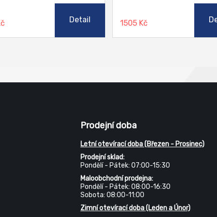
přicházejí do nepřímého styku s
které přicházejí do nepřímého 
tinami, krmivy a pitnou vodou.
poživatinami, krmivy a pitnou 
Detail
De
Kč
1505 Kč
je dodáván již v aplikační
S2013 je dodáván již v aplikačn
tenci pro štětec, není tedy
konzistenci pro štětec, není t
ředit.
nutno ředit.
Prodejní doba
Letní otevírací doba (Březen - Prosinec)
Prodejní sklad:
Pondělí - Pátek: 07:00-15:30
Maloobchodní prodejna:
Pondělí - Pátek: 08:00-16:30
Sobota: 08:00-11:00
Zimní otevírací doba (Leden a Únor)