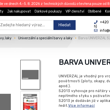
de ve dnech 4.–5. 8. 2026 z technických důvodů otevřena pouze od 8:
ty
Jak nakupovat
Dárkové poukazy
VIP členství
Oblíbené
Ko
+420 
Hledat
h)
info@
vy, laky
Univerzální a speciální barvy a laky
Barva UNIVERZAL S
BARVA UNIVER
UNIVERZAL je vhodný pro vrc
povětrnosti (ploty, okapy, d
apod.).
S2013 vyhovuje pro nátěry v
nepřímého styku s poživatin
S2013 je dodáván již v aplik
ředit.
Více informací