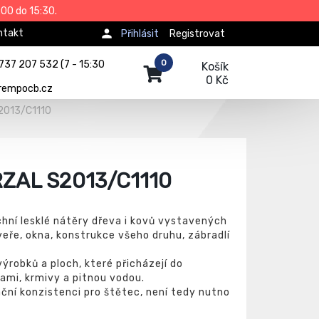
00 do 15:30.
ntakt
Přihlásit
Registrovat
0
737 207 532 (7 - 15:30
Košík
0 Kč
rempocb.cz
2013/C1110
ZAL S2013/C1110
hní lesklé nátěry dřeva i kovů vystavených
veře, okna, konstrukce všeho druhu, zábradlí
ýrobků a ploch, které přicházejí do
ami, krmivy a pitnou vodou.
ační konzistenci pro štětec, není tedy nutno