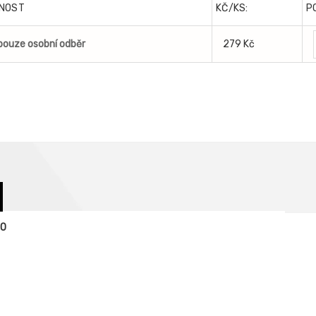
NOST
KČ/KS:
P
pouze osobní odběr
279 Kč
10