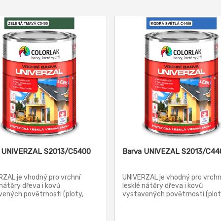
a UNIVERZAL S2013/C5400
Barva UNIVEZAL S2013/C44
ZAL je vhodný pro vrchní
UNIVERZAL je vhodný pro vrchn
 nátěry dřeva i kovů
lesklé nátěry dřeva i kovů
ených povětrnosti (ploty,
vystavených povětrnosti (plot
 dveře, okna, konstrukce všeho
okapy, dveře, okna, konstrukce
 zábradlí apod.). S2013
druhu, zábradlí apod.). S2013
je pro nátěry výrobků a ploch,
vyhovuje pro nátěry výrobků a 