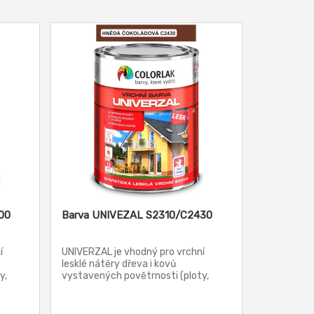
00
Barva UNIVEZAL S2310/C2430
í
UNIVERZAL je vhodný pro vrchní
lesklé nátěry dřeva i kovů
y,
vystavených povětrnosti (ploty,
 všeho
okapy, dveře, okna, konstrukce všeho
druhu, zábradlí apod.). S2013
ploch,
vyhovuje pro nátěry výrobků a ploch,