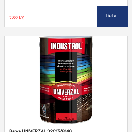
dodáván již v aplikační konzistenci pro štětec, není tedy
nutno ředit.
Detail
289 Kč
Barva UNIVERZAL S2013/8140