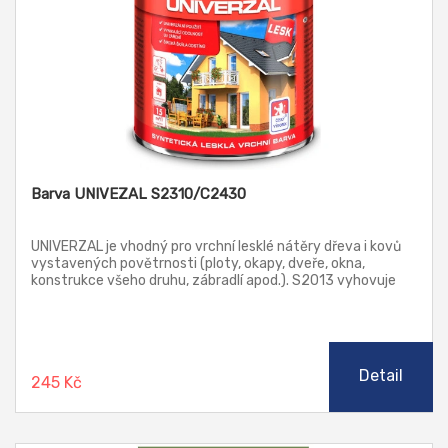
Barva UNIVEZAL S2310/C2430
UNIVERZAL je vhodný pro vrchní lesklé nátěry dřeva i kovů
vystavených povětrnosti (ploty, okapy, dveře, okna,
konstrukce všeho druhu, zábradlí apod.). S2013 vyhovuje
pro nátěry výrobků a ploch, které přicházejí do nepřímého
styku s poživatinami, krmivy a pitnou vodou. S2013 je
dodáván již v aplikační konzistenci pro štětec, není tedy
nutno ředit.
Detail
245 Kč