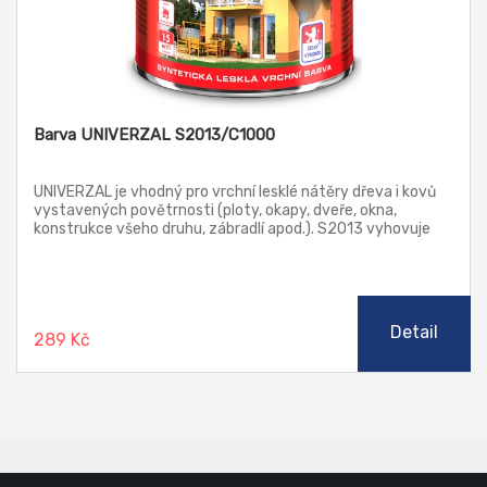
Barva UNIVERZAL S2013/C1000
UNIVERZAL je vhodný pro vrchní lesklé nátěry dřeva i kovů
vystavených povětrnosti (ploty, okapy, dveře, okna,
konstrukce všeho druhu, zábradlí apod.). S2013 vyhovuje
pro nátěry výrobků a ploch, které přicházejí do nepřímého
styku s poživatinami, krmivy a pitnou vodou. S2013 je
dodáván již v aplikační konzistenci pro štětec, není tedy
nutno ředit.
Detail
289 Kč