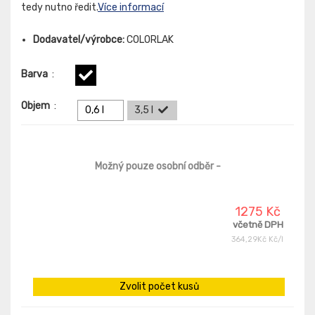
tedy nutno ředit.
Více informací
Dodavatel/výrobce:
COLORLAK
Barva
:
Objem
:
0,6 l
3,5 l
Možný pouze osobní odběr
-
1275 Kč
včetně DPH
364,29Kč Kč/l
Zvolit počet kusů