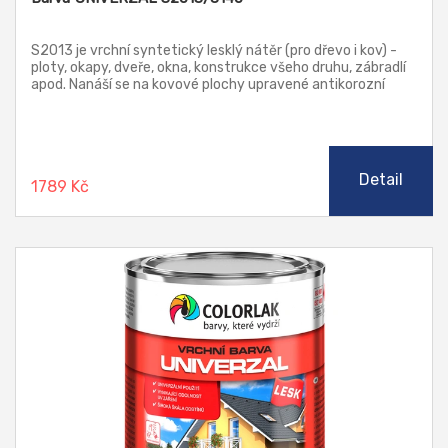
S2013 je vrchní syntetický lesklý nátěr (pro dřevo i kov) -
ploty, okapy, dveře, okna, konstrukce všeho druhu, zábradlí
apod. Nanáší se na kovové plochy upravené antikorozní
barvou řady SYNOREX, nebo na dřevo upravené barvou
SYNTECOL PRIMER S2070. Barva S2013 vyhovuje pro
nátěry výrobků a ploch, které přicházejí do nepřímého styku
s poživatinami, krmivy a pitnou vodou.
Detail
1789 Kč