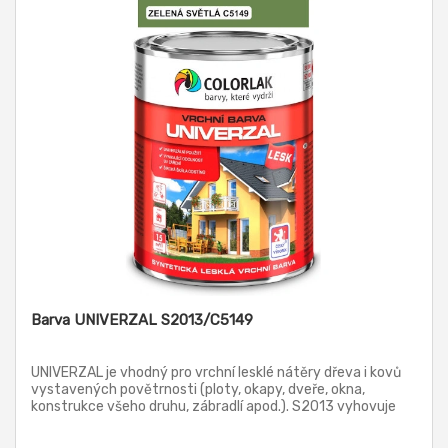
Barva UNIVERZAL S2013/C5149
UNIVERZAL je vhodný pro vrchní lesklé nátěry dřeva i kovů
vystavených povětrnosti (ploty, okapy, dveře, okna,
konstrukce všeho druhu, zábradlí apod.). S2013 vyhovuje
pro nátěry výrobků a ploch, které přicházejí do nepřímého
styku s poživatinami, krmivy a pitnou vodou. S2013 je