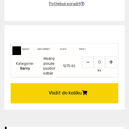
Potřebuji poradit
002507
DOSTUPNOST
KČ/KS:
POČET
Možný
-
+
Kategorie:
pouze
1275 Kč
Barvy
osobní
ks
odběr
Vložit do košíku