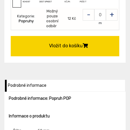
404087
DOSTUPNOST
KČ/M:
POČET
Možný
-
+
Kategorie:
pouze
12 Kč
Popruhy
osobní
m
odběr
Vložit do košíku
Podrobné informace
Podrobné informace: Popruh POP
Informace o produktu