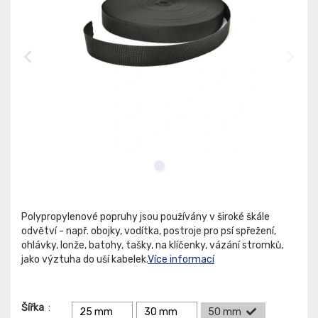
Polypropylenové popruhy jsou používány v široké škále
odvětví - např. obojky, vodítka, postroje pro psí spřežení,
ohlávky, lonže, batohy, tašky, na klíčenky, vázání stromků,
jako výztuha do uší kabelek.
Více informací
Šířka
:
25 mm
30 mm
50 mm