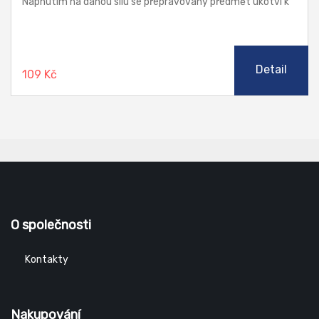
Napnutím na danou sílu se přepravovaný předmět ukotví k
podlaze vozidla. Neslouží ke zvedání předmětů.
Detail
109 Kč
O společnosti
Kontakty
Nakupování