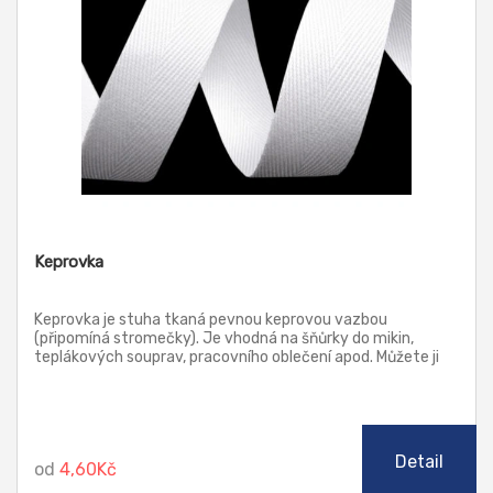
Keprovka
Keprovka je stuha tkaná pevnou keprovou vazbou
(připomíná stromečky). Je vhodná na šňůrky do mikin,
teplákových souprav, pracovního oblečení apod. Můžete ji
použít také jako poutka k utěrkám, ručníkům nebo jako
výztuž do švů.
Detail
od
4,60Kč