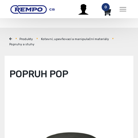
0
Menu
Produkty
Kotevní, upevňovací a manipulační materiály
Popruhy a stuhy
POPRUH POP