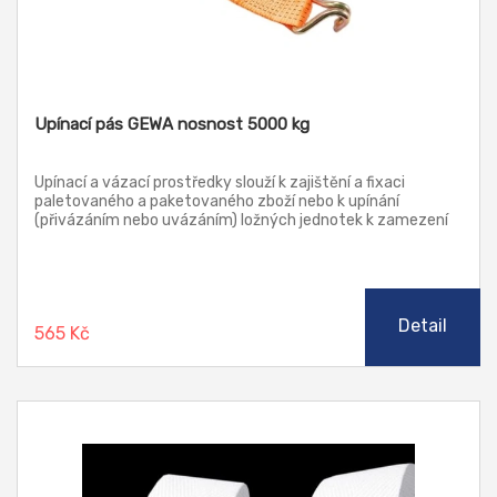
Upínací pás GEWA nosnost 5000 kg
Upínací a vázací prostředky slouží k zajištění a fixaci
paletovaného a paketovaného zboží nebo k upínání
(přivázáním nebo uvázáním) ložných jednotek k zamezení
jejich pohybu do různých upevňovacích (kotevních) prvků
nebo k podlaze dopravních prostředků a kontejnerů.
Detail
565 Kč