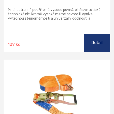
Mnohostranně použitelná vysoce pevná, plně syntetická
technická nit. Kromě vysoké měrné pevnosti vyniká
výtečnou stejnoměrností a univerzální odolností a
stabilitou. Nitě mají vysokou stálobarevnost na světle, jsou
odolné vůči oděru, vlhkosti a ostatním povětrnostním
vlivům, odolávají plísním, bakteriím a všem druhům běžně
užívaných chemikálií a rozpouštědel. Dokonalá speciální šicí
doúprava zabezpečuje bezproblémové šití i v náročných
Detail
109 Kč
podmínkách při vyšších rychlostech. Nit nemá sklon ke
smyčkování a při přestřihu se nerozkrucuje.