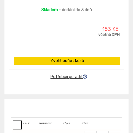
Skladem
- dodání do 3 dnů
153 Kč
včetně DPH
Zvolit počet kusů
Potřebuji poradit
410141
DOSTUPNOST
KČ/KS:
POČET