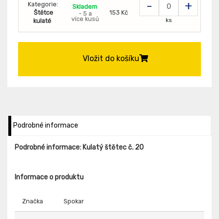
-
+
Kategorie:
Skladem
Štětce
153 Kč
- 5 a
více kusů
ks
kulaté
Vložit do košíku
Podrobné informace
Podrobné informace: Kulatý štětec č. 20
Informace o produktu
Značka
Spokar