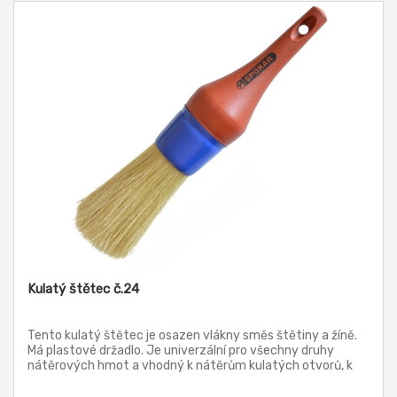
Kulatý štětec č.24
Tento kulatý štětec je osazen vlákny směs štětiny a žíně.
Má plastové držadlo. Je univerzální pro všechny druhy
nátěrových hmot a vhodný k nátěrům kulatých otvorů, k
nátěrům trubek, atd.