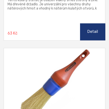
Tento kulatý štětec je osazen vlákny směs štětiny a žíně.
Má dřevěné držadlo. Je univerzální pro všechny druhy
nátěrových hmot a vhodný k nátěrům kulatých otvorů, k
nátěrům trubek, atd.
Detail
63 Kč