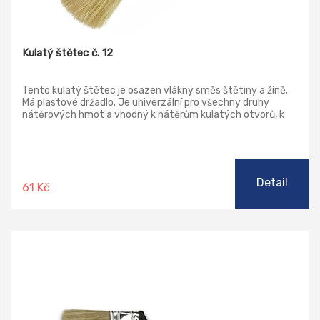
Kulatý štětec č. 12
Tento kulatý štětec je osazen vlákny směs štětiny a žíně.
Má plastové držadlo. Je univerzální pro všechny druhy
nátěrových hmot a vhodný k nátěrům kulatých otvorů, k
nátěrům trubek, atd.
Detail
61 Kč