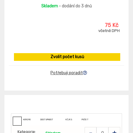
Skladem
- dodání do 3 dnů
75 Kč
včetně DPH
Zvolit počet kusů
Potřebuji poradit
409290
DOSTUPNOST
KČ/KS:
POČET
-
+
Kategorie: