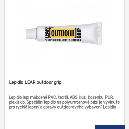
Lepidlo LEAR outdoor grip
Lepidlo lepí měkčené PVC, textil, ABS, kůži, koženku, PUR,
plexisklo. Speciální lepidlo na polyuretanové bázi je vyvinuté
pro rychlé lepení a opravy outdoorového vybavení. Lepidlo
LEAR outdoor grip se dobře vsakuje do porézních materiálů,
tkanin a nití. S ohledem na své vlastnosti je určen k lepení
stanů, oděvů i některých druhů obuvi, které chcete mít
nepromokavé. Hodí se na známé „outdoorové“ textilie jako