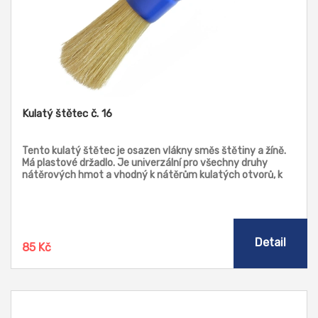
Kulatý štětec č. 16
Tento kulatý štětec je osazen vlákny směs štětiny a žíně.
Má plastové držadlo. Je univerzální pro všechny druhy
nátěrových hmot a vhodný k nátěrům kulatých otvorů, k
nátěrům trubek, atd.
Detail
85 Kč