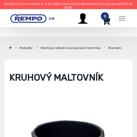
Prodejna bude ve dnech 4.–5. 8. 2026 z technických důvodů otevřena pouze od 8:00 do
15:30.
0
Menu
Produkty
Nástroje, nářadí a manipulační technika
Stavební
KRUHOVÝ MALTOVNÍK