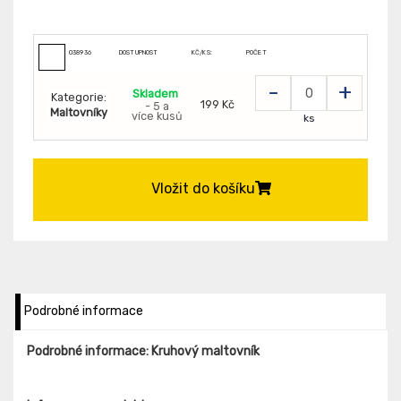
038936
DOSTUPNOST
KČ/KS:
POČET
-
+
Skladem
Kategorie:
199 Kč
- 5 a
Maltovníky
více kusů
ks
Vložit do košíku
Podrobné informace
Podrobné informace: Kruhový maltovník