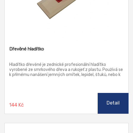
Dřevěné hladítko
Hladítko dřevěné je zednické profesionální hladítko
vyrobené ze smrkového dřeva a rukojeť z plastu. Používá se
k přímému nanášení jemných omítek, lepidel, štuků, nebo k
hrubému srovnání natažené omítky.
Detail
144 Kč