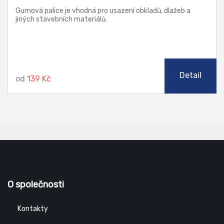
Gumová palice je vhodná pro usazení obkladů, dlažeb a
jiných stavebních materiálů.
Detail
od
139 Kč
O společnosti
Kontakty