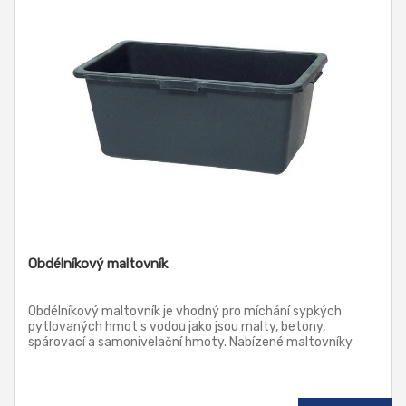
Obdélníkový maltovník
Obdélníkový maltovník je vhodný pro míchání sypkých
pytlovaných hmot s vodou jako jsou malty, betony,
spárovací a samonivelační hmoty. Nabízené maltovníky
mohou sloužit nejen pro zedníky, ale i zahradkáře k odnášení
listí, posečené trávy, plevele aj. zahradního odpadu.