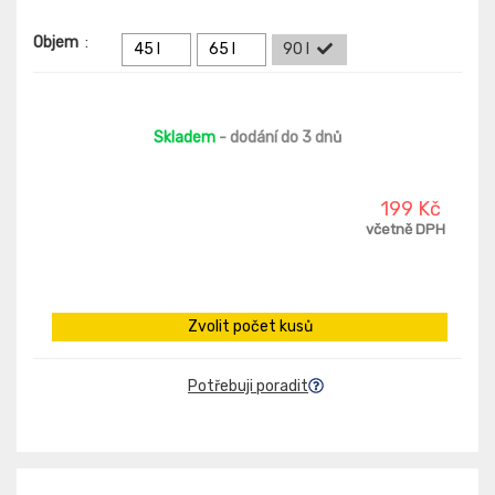
Objem
:
45 l
65 l
90 l
Skladem
- dodání do 3 dnů
199 Kč
včetně DPH
Zvolit počet kusů
Potřebuji poradit