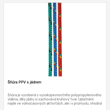
Šňůra PPV s jádrem
Šňůra je vyrobená s vysokopevnostního polypropylenového
vlákna, díky jádru si zachovává kruhový tvar. Uplatnění
najde ve volnočasových aktivitách, ale i v průmyslu, vhodná
také k zavěšení ponorných čerpadel. Plave na vodě.