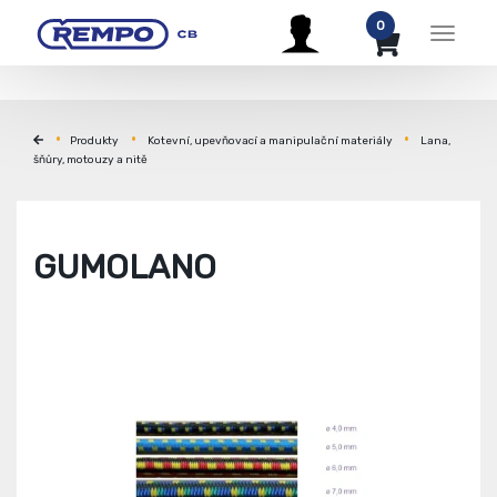
0
Menu
Produkty
Kotevní, upevňovací a manipulační materiály
Lana,
šňůry, motouzy a nitě
GUMOLANO