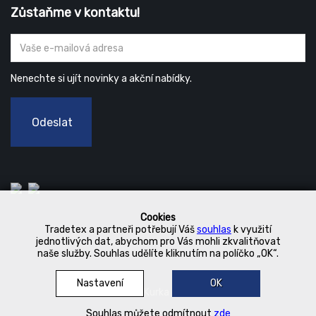
Zůstaňme v kontaktu!
Nenechte si ujít novinky a akční nabídky.
Odeslat
Cookies
Tradetex a partneři potřebují Váš
souhlas
k využití
jednotlivých dat, abychom pro Vás mohli zkvalitňovat
naše služby. Souhlas udělíte kliknutím na políčko „OK“.
Nastavení
OK
© 2019 Kurka Koncern
Souhlas můžete odmítnout
zde