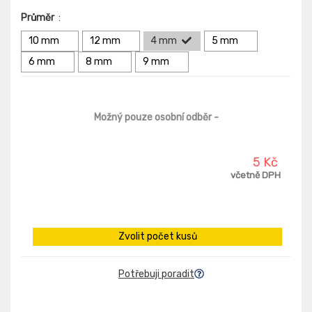
Průměr
:
10 mm
12 mm
4 mm
5 mm
6 mm
8 mm
9 mm
Možný pouze osobní odběr
-
5 Kč
včetně DPH
Zvolit počet kusů
Potřebuji poradit