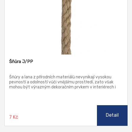
Šňůra J/PP
Šňůry a lana z přírodních materiálů nevynikají vysokou
pevností a odolností vůči vnějšímu prostředí, zato však
mohou být výrazným dekoračním prvkem v interiérech i
exteriérech. Díky tomu, že nekloužou v ruce, jsou vhodné i
pro sportovní účely - šplh nebo přetahování. Do některých
typů přírodních lan je přidávána polypropylenová páska,
která výrazně zvyšuje jejich pevnostní charakteristiky a činí
je tak vhodnými k použití ve stavebnictví a průmyslu.
Detail
7 Kč