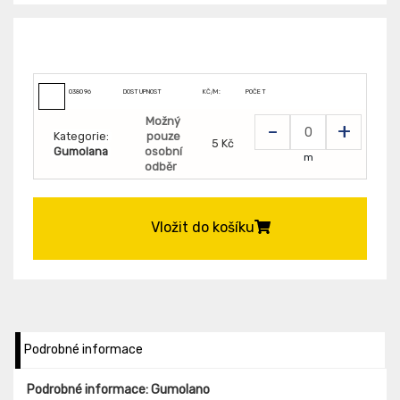
038096
DOSTUPNOST
KČ/M:
POČET
Možný
-
+
Kategorie:
pouze
5 Kč
Gumolana
osobní
m
odběr
Vložit do košíku
Podrobné informace
Podrobné informace: Gumolano