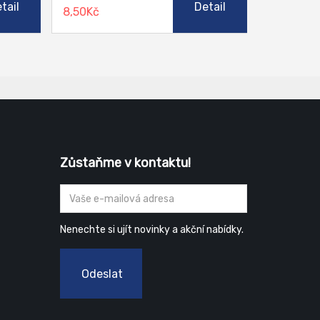
tail
Detail
8,50Kč
riím a
lesnictví.
onalá
ečuje
ch
stech.
 při
Zůstaňme v kontaktu!
Nenechte si ujít novinky a akční nabídky.
Odeslat