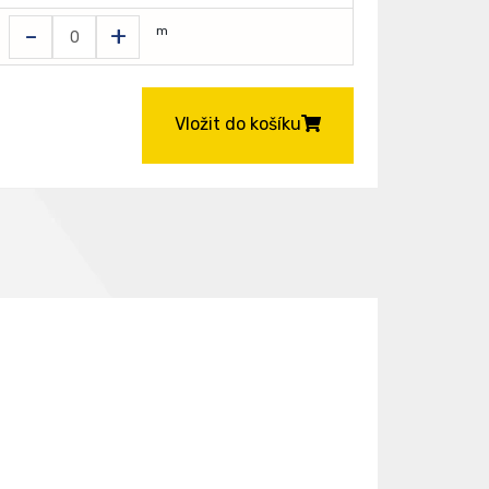
-
+
m
Vložit do košíku