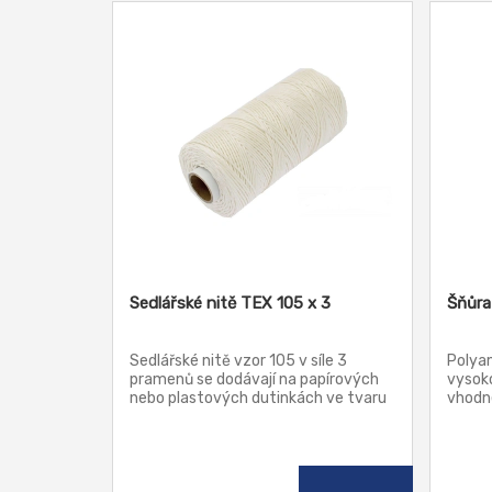
Sedlářské nitě TEX 105 x 3
Šňůra
Sedlářské nitě vzor 105 v síle 3
Polyam
pramenů se dodávají na papírových
vysoko
nebo plastových dutinkách ve tvaru
vhodné
válcových cívek.
zvedac
uplatn
Je-li 
s vyni
polyam