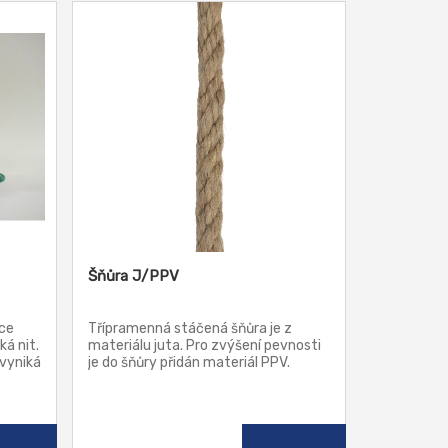
Šňůra J/PPV
ce
Třípramenná stáčená šňůra je z
á nit.
materiálu juta. Pro zvýšení pevnosti
vyniká
je do šňůry přidán materiál PPV.
Přírodní šňůry mohou být velmi
u.
výrazným dekoračním prvkem v
ost na
interiérech a exteriérech. Široké
možnosti použití mají samozřejmě i
tním
na zahradě, dále v zemědělství a