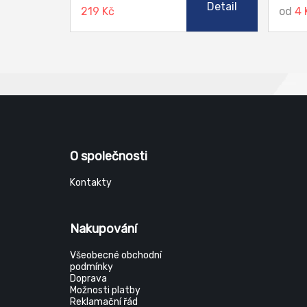
Detail
219 Kč
od
4 
Šňůry 
dochá
O společnosti
Kontakty
Nakupování
Všeobecné obchodní
podmínky
Doprava
Možnosti platby
Reklamační řád