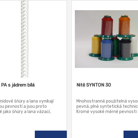
 PA s jádrem bílá
Nitě SYNTON 30
idové šňůry a lana vynikají
Mnohostranně použitelná vyso
u pevností a jsou proto
pevná, plně syntetická technick
 jako šňůry a lana vázací,
Kromě vysoké měrné pevnosti 
í a tažné. Nacházejí široké
výtečnou stejnoměrností a
ění v průmyslu i v zemědělství.
univerzální odolností a stabilito
zapotřebí šňůr malých průměrů
Nitě mají vysokou stálobarevn
kající pevností, pak právě
světle, jsou odolné vůči oděru,
idy jsou tím pravým řešením.
vlhkosti a ostatním povětrnos