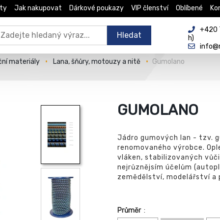
ty
Jak nakupovat
Dárkové poukazy
VIP členství
Oblíbené
Ko
+420 
Hledat
h)
info@
ční materiály
Lana, šňůry, motouzy a nitě
Gumolano
GUMOLANO
Jádro gumových lan - tzv. g
renomovaného výrobce. Ople
vláken, stabilizovaných vůči
nejrůznějsím účelům (autopla
zemědělství, modelářství a p
Průměr
: