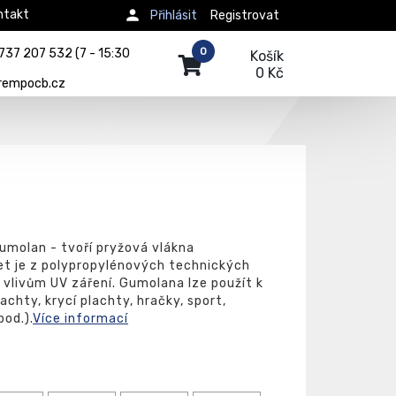
ntakt
Přihlásit
Registrovat
0
737 207 532 (7 - 15:30
Košík
0 Kč
rempocb.cz
umolan - tvoří pryžová vlákna
t je z polypropylénových technických
 vlivům UV záření. Gumolana lze použít k
chty, krycí plachty, hračky, sport,
od.).
Více informací