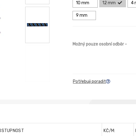
10 mm
12 mm
4
9 mm
Možný pouze osobní odběr
-
Potřebuji poradit
OSTUPNOST
KČ/M: