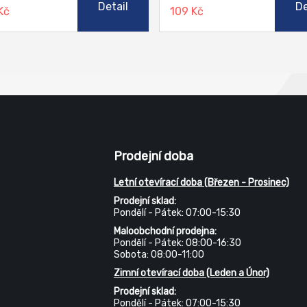
Detail
De
Kč
109 Kč
a lana nejsou vhodné tam, kde
vlivům, odolávají plísním, bakte
zí k přímému kontaktu s vodou.
všem druhům běžně užívaných
chemikálií a rozpouštědel. Dok
speciální šicí doúprava zabezp
bezproblémové šití i v náročný
podmínkách při vyšších rychlo
Nit nemá sklon ke smyčkování a
přestřihu se nerozkrucuje.
Prodejní doba
Letní otevírací doba (Březen - Prosinec)
Prodejní sklad:
Pondělí - Pátek: 07:00-15:30
Maloobchodní prodejna:
Pondělí - Pátek: 08:00-16:30
Sobota: 08:00-11:00
Zimní otevírací doba (Leden a Únor)
Prodejní sklad:
Pondělí - Pátek: 07:00-15:30