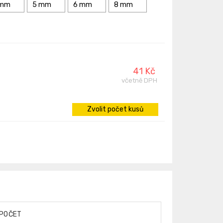
 mm
5 mm
6 mm
8 mm
41 Kč
včetně DPH
Zvolit počet kusů
POČET