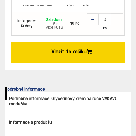
CNVPKRE001099
DOSTUPNOST
KČ/KS:
POČET
-
+
Skladem
Kategorie:
18 Kč
- 5 a
Krémy
více kusů
ks
Vložit do košíku
Podrobné informace
Podrobné informace: Glycerinový krém na ruce VAKAVO
meduňka
Informace o produktu