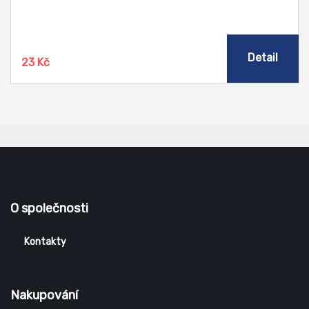
Příjemný pocit je umocněn jemnou bylinnou parfemací.
Detail
23 Kč
O společnosti
Kontakty
Nakupování