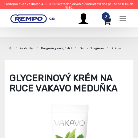
Prodejna bude ve dnech 4.–5. 8. 2026 z technických důvodů otevřena pouze od 8:00 do
15:30.
0
Menu
Produkty
Drogerie, praní, úklid
Osobní hygiena
Krémy
GLYCERINOVÝ KRÉM NA
RUCE VAKAVO MEDUŇKA