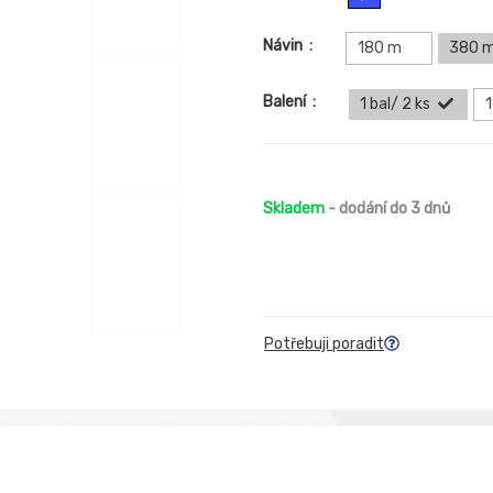
Návin
:
180 m
380 
Balení
:
1 bal/ 2 ks
1
Skladem
- dodání do 3 dnů
Potřebuji poradit