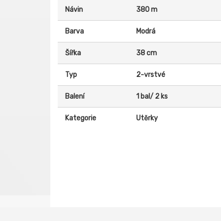
Návin
380 m
Barva
Modrá
Šířka
38 cm
Typ
2-vrstvé
Balení
1 bal/ 2 ks
Kategorie
Utěrky