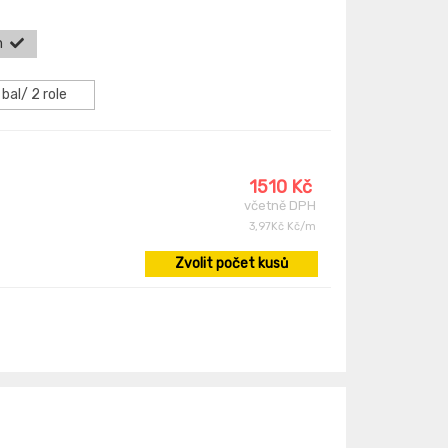
m
 bal/ 2 role
1510 Kč
včetně DPH
3,97Kč Kč/m
Zvolit počet kusů