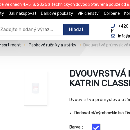
de ve dnech 4.–5. 8. 2026 z technických důvodů otevřena pouze od 8:
ty
Jak nakupovat
Dárkové poukazy
VIP členství
Oblíbené
Ko
+420 
Hledat
h)
info@
ý sortiment
Papírové ručníky a utěrky
Dvouvrstvá průmyslová 
DVOUVRSTVÁ 
KATRIN CLASS
Dvouvrstvá průmyslová utě
Dodavatel/výrobce:Metsä Tiss
Barva
: