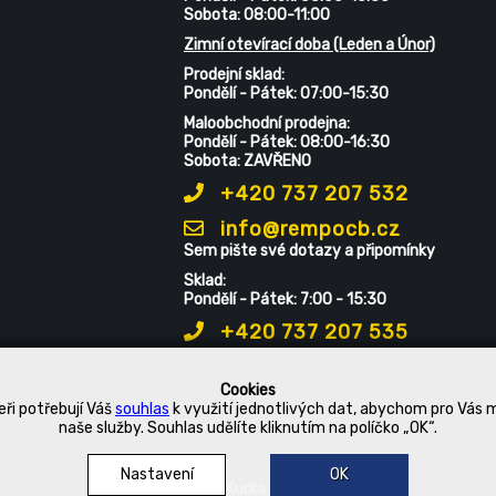
Sobota: 08:00-11:00
Zimní otevírací doba (Leden a Únor)
Prodejní sklad:
Pondělí - Pátek: 07:00-15:30
Maloobchodní prodejna:
Pondělí - Pátek: 08:00-16:30
Sobota: ZAVŘENO
+420 737 207 532
info@rempocb.cz
Sem pište své dotazy a připomínky
Sklad:
Pondělí - Pátek: 7:00 - 15:30
+420 737 207 535
Cookies
ři potřebují Váš
souhlas
k využití jednotlivých dat, abychom pro Vás 
naše služby. Souhlas udělíte kliknutím na políčko „OK“.
Nastavení
OK
© 2019 Kurka Koncern