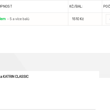
UPNOST
KČ/BAL:
PO
dem
- 5 a více balů
1510 Kč
ka KATRIN CLASSIC