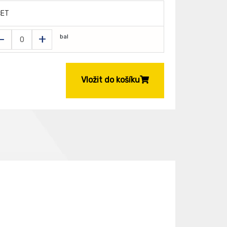
ČET
-
+
bal
Vložit do košíku