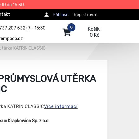
00 do 15:30.
ntakt
Přihlásit
Registrovat
0
737 207 532 (7 - 15:30
Košík
0 Kč
rempocb.cz
utěrka KATRIN CLASSIC
PRŮMYSLOVÁ UTĚRKA
IC
rka KATRIN CLASSIC
Více informací
ue Krapkowice Sp. z o.o.