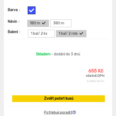
Barva
:
Návin
:
180 m
380 m
Balení
:
1 bal/ 2 ks
1 bal/ 2 role
Skladem
- dodání do 3 dnů
655 Kč
včetně DPH
3,64Kč Kč/m
Zvolit počet kusů
Potřebuji poradit