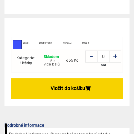
00334
DOSTUPNOST
KČ/BAL:
POČET
-
+
Skladem
Kategorie:
655 Kč
- 5 a
Utěrky
více balů
bal
Vložit do košíku
Podrobné informace