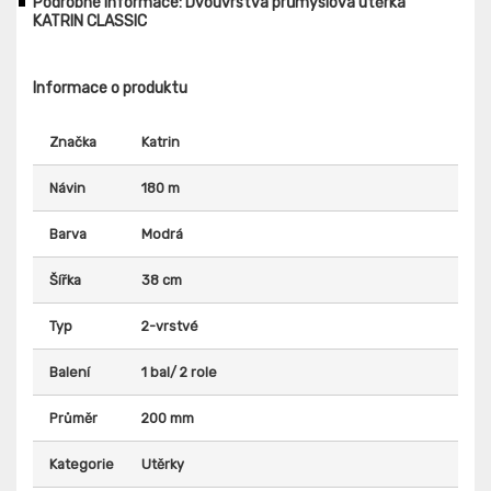
Podrobné informace: Dvouvrstvá průmyslová utěrka
KATRIN CLASSIC
Informace o produktu
Značka
Katrin
Návin
180 m
Barva
Modrá
Šířka
38 cm
Typ
2-vrstvé
Balení
1 bal/ 2 role
Průměr
200 mm
Kategorie
Utěrky