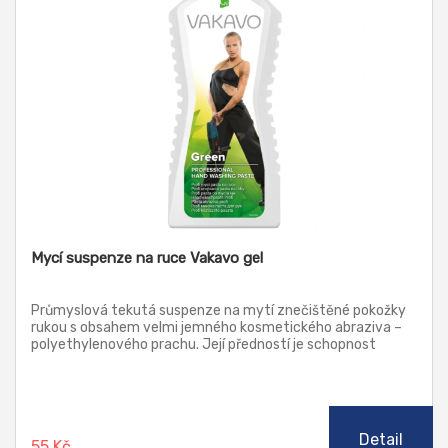
Mycí suspenze na ruce Vakavo gel
Průmyslová tekutá suspenze na mytí znečištěné pokožky
rukou s obsahem velmi jemného kosmetického abraziva –
polyethylenového prachu. Její předností je schopnost
rychle a velmi šetrně odstranit nečistoty z vašich rukou.
Určená k odstranění středně odolných nečistot jako jsou
oleje, tuky, maziva, nafta. Použitelná zejména ve službách
a průmyslu. Lze využít i jako tělový peeling.
Detail
55 Kč