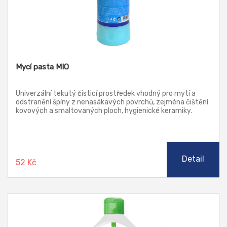
Mycí pasta MIO
Univerzální tekutý čisticí prostředek vhodný pro mytí a
odstranění špíny z nenasákavých povrchů, zejména čištění
kovových a smaltovaných ploch, hygienické keramiky.
Vhodný také k mytí silně znečištěných rukou – spolehlivě
odstraní tuky, oleje, dehty, pryskyřice, inkousty, saze,
tiskařskou barvu, atd. Díky obsahu zvláčňujících přísad
nevysušuje pokožku.
Detail
52 Kč