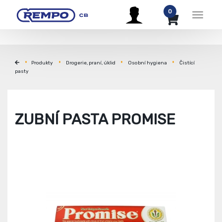
0
Menu
Produkty
Drogerie, praní, úklid
Osobní hygiena
Čistící
pasty
ZUBNÍ PASTA PROMISE