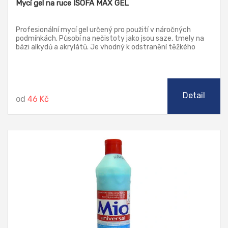
Mycí gel na ruce ISOFA MAX GEL
Profesionální mycí gel určený pro použití v náročných
podmínkách. Působí na nečistoty jako jsou saze, tmely na
bázi alkydů a akrylátů. Je vhodný k odstranění těžkého
znečištění v tiskařském průmyslu, dílnách a servisech.
Abrazivní složku představuje směs drcených nerostů a
polyuretanového prachu. Výhody:
Detail
od
46 Kč