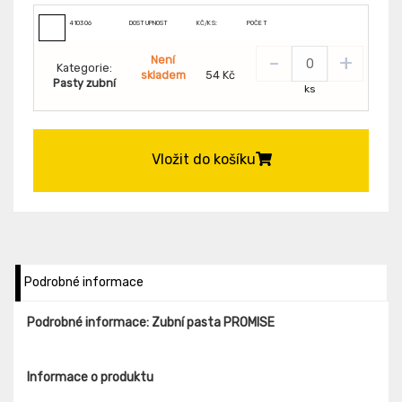
410306
DOSTUPNOST
KČ/KS:
POČET
-
+
Není
Kategorie:
skladem
54 Kč
Pasty zubní
ks
Vložit do košíku
Podrobné informace
Podrobné informace: Zubní pasta PROMISE
Informace o produktu