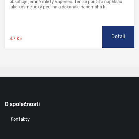
obsahuje jemně mletý vápenec. Ten se použítá například
jako kosmetický peeling a dokonale napomáhá k
odstraňování těch nejodolnějších nečistot. Suspenze
odstraňuje velmi odolné nečistoty, jako jsou saze, asfalt,
tuky, oleje a podobně. Výrobek je dermatologicky příznivý.
Detail
47 Kč
O společnosti
Kontakty