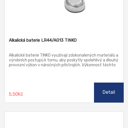
Alkalická baterie LR44/AG13 TINKO
Alkalické baterie TINKO využívají zdokonalených materiálů a
výrobních postupů k tomu, aby poskytly spolehlivý a dlouhý
provozní výkon v náročných přístrojích. Výkonnost těchto
baterií nejlépe vynikne při použití v přístrojích s velkým a
nárazovým odběrem proudu (např. digitální fotoaparáty,
MP3, slovníky, dálkově ovládané hračky, ...).
Detail
5,50Kč