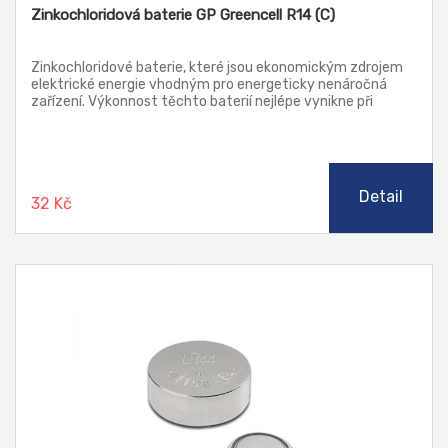
Zinkochloridová baterie GP Greencell R14 (C)
Zinkochloridové baterie, které jsou ekonomickým zdrojem
elektrické energie vhodným pro energeticky nenáročná
zařízení. Výkonnost těchto baterií nejlépe vynikne při
použití v přístrojích s malým až středním odběrem proudu
jako např.: dálkové ovladače, hodiny, budíky, kalkulátory,
meteostanice, bezdrátová čidla či svítilny.
Detail
32 Kč