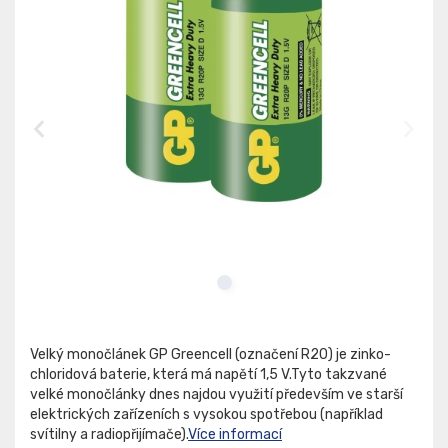
Velký monočlánek GP Greencell (označení R20) je zinko-
chloridová baterie, která má napětí 1,5 V.Tyto takzvané
velké monočlánky dnes najdou využití především ve starší
elektrických zařízeních s vysokou spotřebou (například
svítilny a radiopřijímače).
Více informací