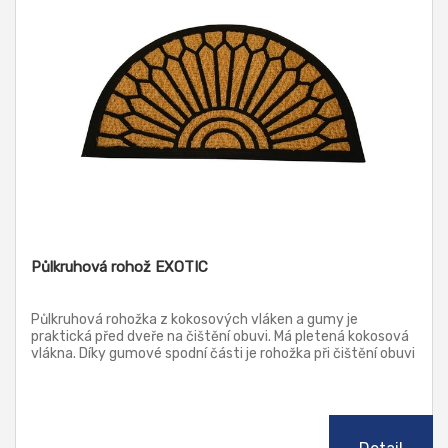
Půlkruhová rohož EXOTIC
Půlkruhová rohožka z kokosových vláken a gumy je
praktická před dveře na čištění obuvi. Má pletená kokosová
vlákna. Díky gumové spodní části je rohožka při čištění obuvi
stabilní a po podlaze neklouže.