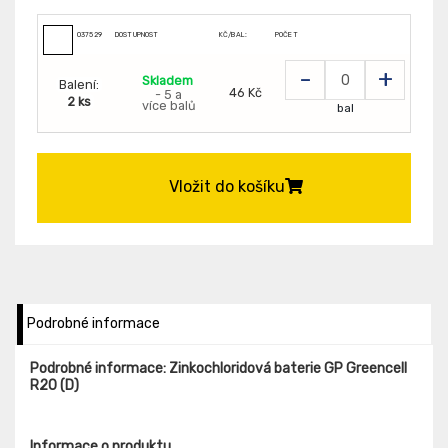
037529
DOSTUPNOST
KČ/BAL:
POČET
-
+
Skladem
Balení:
46 Kč
- 5 a
2 ks
více balů
bal
Vložit do košíku
Podrobné informace
Podrobné informace: Zinkochloridová baterie GP Greencell
R20 (D)
Informace o produktu