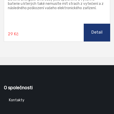
baterie u kterých také nemusíte mít strach z vytečení a z
následného poškození vašeho elektronického zařízení.
Zinkovo-chloridové tužkové baterie určené pro každodenní
použití do spotrebičů s nenáročným odběrem energie, jako
např. rádio, budík, hodiny.
Detail
29 Kč
O společnosti
Kontakty