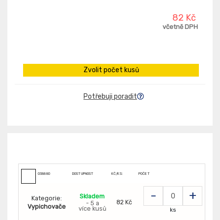
82 Kč
včetně DPH
Zvolit počet kusů
Potřebuji poradit
038880
DOSTUPNOST
KČ/KS:
POČET
-
+
Skladem
Kategorie:
82 Kč
- 5 a
Vypichovače
více kusů
ks