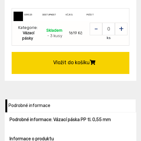
039325
DOSTUPNOST
KČ/KS:
POČET
-
+
Kategorie:
Skladem
Vázací
1619 Kč
- 3 kusy
ks
pásky
Vložit do košíku
Podrobné informace
Podrobné informace: Vázací páska PP tl. 0,55 mm
Informace o produktu