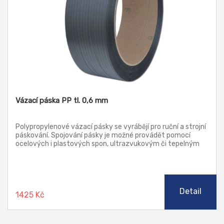
Vázací páska PP tl. 0,6 mm
Polypropylenové vázací pásky se vyrábějí pro ruční a strojní
páskování. Spojování pásky je možné provádět pomocí
ocelových i plastových spon, ultrazvukovým či tepelným
svařováním. Výhodou PP pásek je nízká hmotnost, odolnost
vůči vlhkosti a korozi.
Detail
1425 Kč