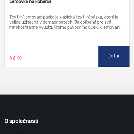
Lemovka na koberce
Textilní lemovací páska je klasická textilní páska, která je
velice užitečná v domácnostech. Je oblíbená pro své
mnohostranné využití. Kromě původního účelu k lemování
koberců se dá využít i k ochraně povrchů před poškrábáním
jak v domácnosti, tak v průmyslu. Používá se dále k omotání
rukojetí nářadí, lepení krabic atd.
Detail
62 Kč
O společnosti