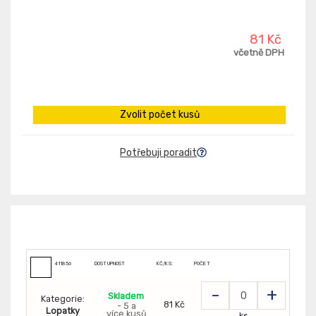
81 Kč
včetně DPH
Zvolit počet kusů
Potřebuji poradit
411856
DOSTUPNOST
KČ/KS:
POČET
-
+
Skladem
Kategorie:
81 Kč
- 5 a
Lopatky
více kusů
ks