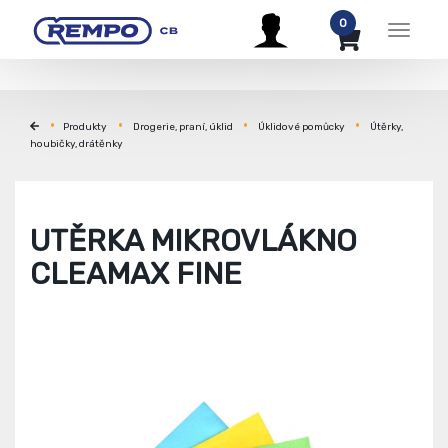
0
Menu
Produkty
Drogerie, praní, úklid
Úklidové pomůcky
Útěrky,
houbičky, drátěnky
UTĚRKA MIKROVLÁKNO
CLEAMAX FINE