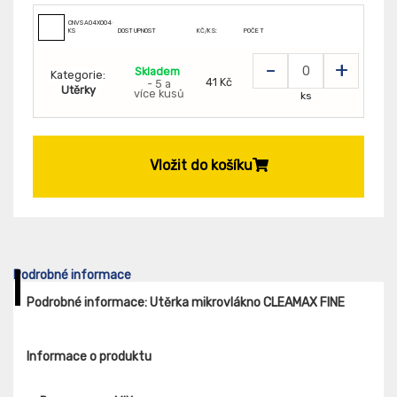
CNVSA04X004-
KS
DOSTUPNOST
KČ/KS:
POČET
-
+
Skladem
Kategorie:
41 Kč
- 5 a
Utěrky
více kusů
ks
Vložit do košíku
Podrobné informace
Podrobné informace: Utěrka mikrovlákno CLEAMAX FINE
Informace o produktu