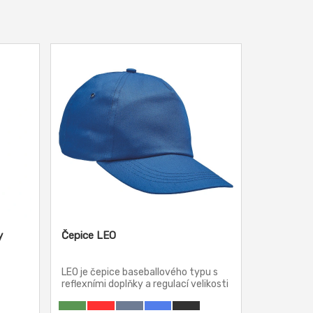
y
Čepice LEO
LEO je čepice baseballového typu s
reflexními doplňky a regulací velikosti
pomocí plastového zapínání.