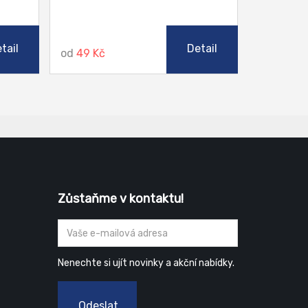
tail
Detail
od
49 Kč
Zůstaňme v kontaktu!
Nenechte si ujít novinky a akční nabídky.
Odeslat