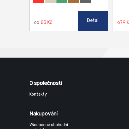
Detail
od
85 Kč
679 
O společnosti
Kontakty
Nakupování
Všeobecné obchodní