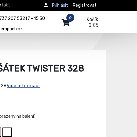
ntakt
Přihlásit
Registrovat
0
737 207 532 (7 - 15:30
Košík
0 Kč
rempocb.cz
ŠÁTEK TWISTER 328
328
Více informací
obrazeny na balení)