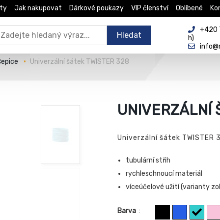
ty
Jak nakupovat
Dárkové poukazy
VIP členství
Oblíbené
Ko
+420 
Hledat
h)
info@
Čepice
Univerzální šátek TWISTER 328
UNIVERZÁLNÍ 
Univerzální šátek TWISTER 
tubulární střih
rychleschnoucí materiál
víceúčelové užití (varianty z
Barva
: