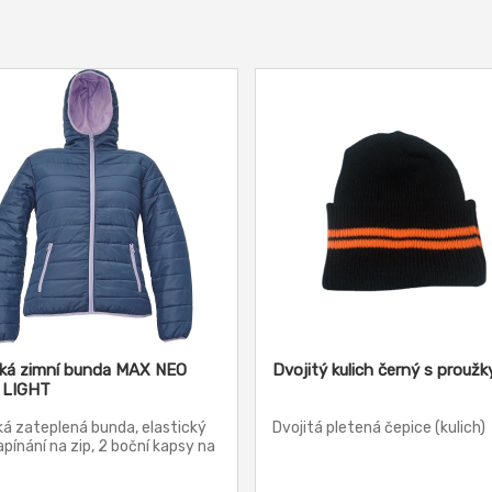
á zimní bunda MAX NEO
Dvojitý kulich černý s proužk
 LIGHT
á zateplená bunda, elastický
Dvojitá pletená čepice (kulich)
apínání na zip, 2 boční kapsy na