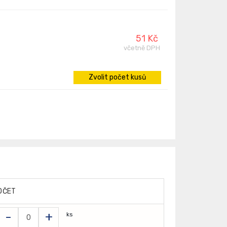
51 Kč
včetně DPH
Zvolit počet kusů
OČET
-
+
ks