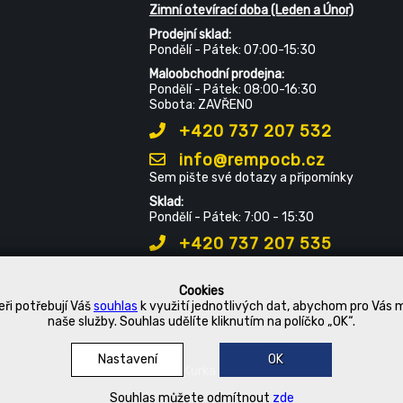
Zimní otevírací doba (Leden a Únor)
Prodejní sklad:
Pondělí - Pátek: 07:00-15:30
Maloobchodní prodejna:
Pondělí - Pátek: 08:00-16:30
Sobota: ZAVŘENO
+420 737 207 532
info@rempocb.cz
Sem pište své dotazy a připomínky
Sklad:
Pondělí - Pátek: 7:00 - 15:30
+420 737 207 535
Cookies
ři potřebují Váš
souhlas
k využití jednotlivých dat, abychom pro Vás 
naše služby. Souhlas udělíte kliknutím na políčko „OK“.
Nastavení
OK
© 2019 Kurka Koncern
Souhlas můžete odmítnout
zde