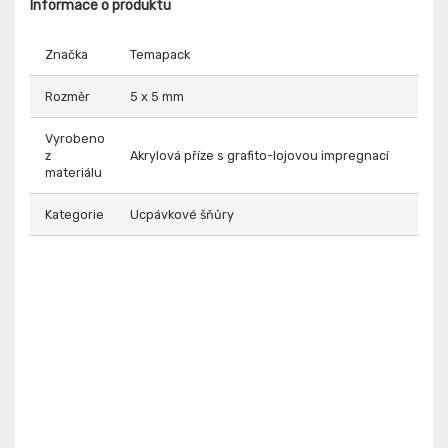
Informace o produktu
Značka
Temapack
Rozměr
5 x 5 mm
Vyrobeno
z
Akrylová příze s grafito-lojovou impregnací
materiálu
Kategorie
Ucpávkové šňůry