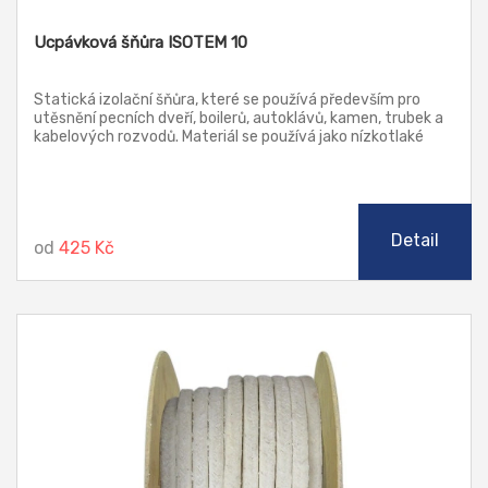
Ucpávková šňůra ISOTEM 10
Statická izolační šňůra, které se používá především pro
utěsnění pecních dveří, boilerů, autoklávů, kamen, trubek a
kabelových rozvodů. Materiál se používá jako nízkotlaké
těsnění. Je vyrobena ze skelné příze.
Detail
od
425 Kč