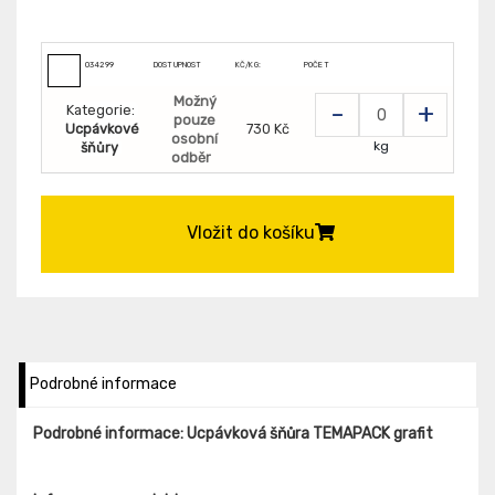
034299
DOSTUPNOST
KČ/KG:
POČET
Možný
-
+
Kategorie:
pouze
Ucpávkové
730 Kč
osobní
kg
šňůry
odběr
Vložit do košíku
Podrobné informace
Podrobné informace: Ucpávková šňůra TEMAPACK grafit