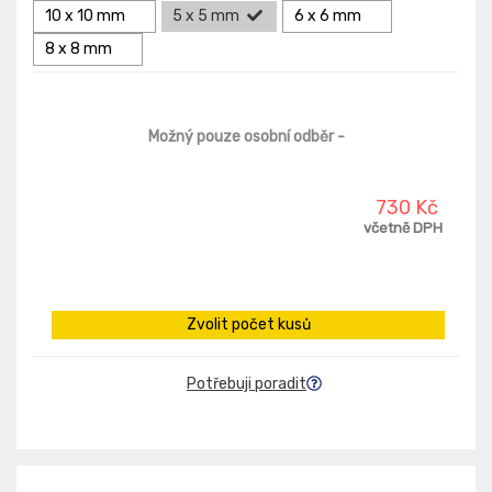
10 x 10 mm
5 x 5 mm
6 x 6 mm
8 x 8 mm
Možný pouze osobní odběr
-
730 Kč
včetně DPH
Zvolit počet kusů
Potřebuji poradit